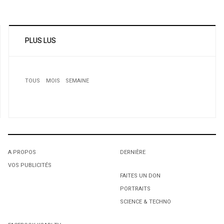
PLUS LUS
TOUS
MOIS
SEMAINE
A PROPOS
DERNIÈRE
VOS PUBLICITÉS
1
1
1
FAITES UN DON
PORTRAITS
Hommage à l'ancien premier ministre du Québec - Un
L'octroi accidentel du Gant Court.
L'octroi accidentel du Gant Court.
boulevard Robert-Bourassa au centre-ville de Montréal
SCIENCE & TECHNO
2