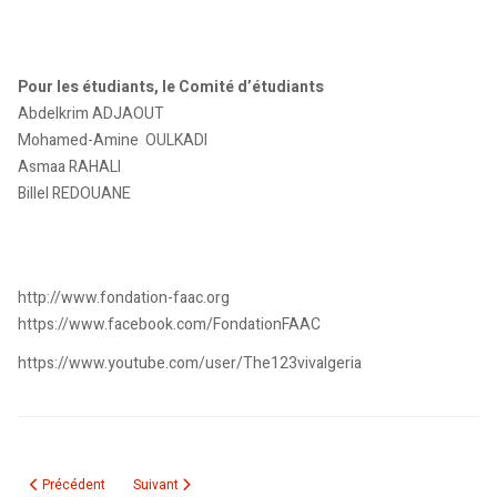
Pour les étudiants, le Comité d’étudiants
Abdelkrim ADJAOUT
Mohamed-Amine OULKADI
Asmaa RAHALI
Billel REDOUANE
http://www.fondation-faac.org
https://www.facebook.com/FondationFAAC
https://www.youtube.com/user/The123vivalgeria
Article précédent : Baptisée Maghreb-24: Le Canada crée “sa” télé au Magh
Article suivant : Québec- le projet de « charte des valeur
Précédent
Suivant