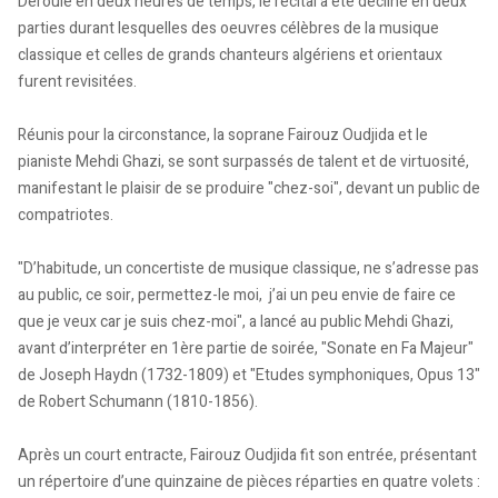
Déroulé en deux heures de temps, le récital a été décliné en deux
parties durant lesquelles des oeuvres célèbres de la musique
classique et celles de grands chanteurs algériens et orientaux
furent revisitées.
Réunis pour la circonstance, la soprane Fairouz Oudjida et le
pianiste Mehdi Ghazi, se sont surpassés de talent et de virtuosité,
manifestant le plaisir de se produire "chez-soi", devant un public de
compatriotes.
"D’habitude, un concertiste de musique classique, ne s’adresse pas
au public, ce soir, permettez-le moi, j’ai un peu envie de faire ce
que je veux car je suis chez-moi", a lancé au public Mehdi Ghazi,
avant d’interpréter en 1ère partie de soirée, "Sonate en Fa Majeur"
de Joseph Haydn (1732-1809) et "Etudes symphoniques, Opus 13"
de Robert Schumann (1810-1856).
Après un court entracte, Fairouz Oudjida fit son entrée, présentant
un répertoire d’une quinzaine de pièces réparties en quatre volets :