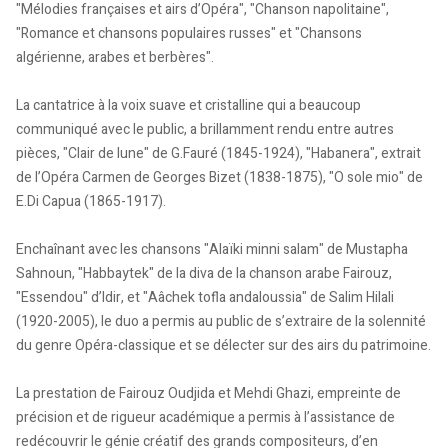
"Mélodies françaises et airs d’Opéra", "Chanson napolitaine",
"Romance et chansons populaires russes" et "Chansons
algérienne, arabes et berbères".
La cantatrice à la voix suave et cristalline qui a beaucoup
communiqué avec le public, a brillamment rendu entre autres
pièces, "Clair de lune" de G.Fauré (1845-1924), "Habanera", extrait
de l’Opéra Carmen de Georges Bizet (1838-1875), "O sole mio" de
E.Di Capua (1865-1917).
Enchaînant avec les chansons "Alaïki minni salam" de Mustapha
Sahnoun, "Habbaytek" de la diva de la chanson arabe Fairouz,
"Essendou" d’Idir, et "Aâchek tofla andaloussia" de Salim Hilali
(1920-2005), le duo a permis au public de s’extraire de la solennité
du genre Opéra-classique et se délecter sur des airs du patrimoine.
La prestation de Fairouz Oudjida et Mehdi Ghazi, empreinte de
précision et de rigueur académique a permis à l’assistance de
redécouvrir le génie créatif des grands compositeurs, d’en