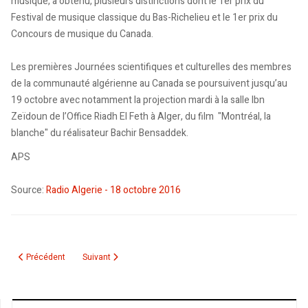
musique, a obtenu, plusieurs distinctions dont le 1er prix du
Festival de musique classique du Bas-Richelieu et le 1er prix du
Concours de musique du Canada.
Les premières Journées scientifiques et culturelles des membres
de la communauté algérienne au Canada se poursuivent jusqu’au
19 octobre avec notamment la projection mardi à la salle Ibn
Zeïdoun de l’Office Riadh El Feth à Alger, du film "Montréal, la
blanche" du réalisateur Bachir Bensaddek.
APS
Source:
Radio Algerie - 18 octobre 2016
Article précédent : Dix citations marquantes d'Albert Camus
Article suivant : Rogue One : Une histoire de Star Wars
Précédent
Suivant