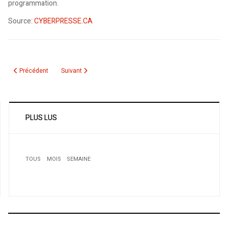
programmation.
Source:
CYBERPRESSE.CA
Article précédent : Exclusion de l'Egypte du salon du livre. Des intellectuels
Article suivant : Décès de l'écrivain Tahar Ouettar
Précédent
Suivant
PLUS LUS
TOUS
MOIS
SEMAINE