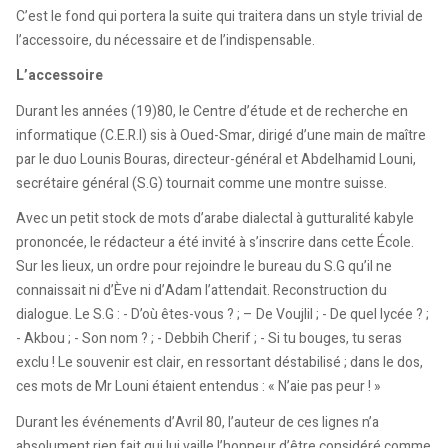
C’est le fond qui portera la suite qui traitera dans un style trivial de
l’accessoire, du nécessaire et de l’indispensable.
L’accessoire
Durant les années (19)80, le Centre d’étude et de recherche en
informatique (C.E.R.I) sis à Oued-Smar, dirigé d’une main de maître
par le duo Lounis Bouras, directeur-général et Abdelhamid Louni,
secrétaire général (S.G) tournait comme une montre suisse.
Avec un petit stock de mots d’arabe dialectal à gutturalité kabyle
prononcée, le rédacteur a été invité à s’inscrire dans cette École.
Sur les lieux, un ordre pour rejoindre le bureau du S.G qu’il ne
connaissait ni d’Ève ni d’Adam l’attendait. Reconstruction du
dialogue. Le S.G : - D’où êtes-vous ? ; – De Voujlil ; - De quel lycée ? ;
- Akbou ; - Son nom ? ; - Debbih Cherif ; - Si tu bouges, tu seras
exclu ! Le souvenir est clair, en ressortant déstabilisé ; dans le dos,
ces mots de Mr Louni étaient entendus : « N’aie pas peur ! »
Durant les événements d’Avril 80, l’auteur de ces lignes n’a
absolument rien fait qui lui vaille l’honneur d’être considéré comme