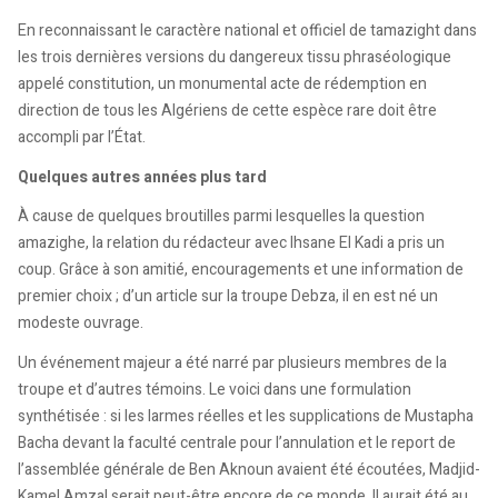
En reconnaissant le caractère national et officiel de tamazight dans
les trois dernières versions du dangereux tissu phraséologique
appelé constitution, un monumental acte de rédemption en
direction de tous les Algériens de cette espèce rare doit être
accompli par l’État.
Quelques autres années plus tard
À cause de quelques broutilles parmi lesquelles la question
amazighe, la relation du rédacteur avec Ihsane El Kadi a pris un
coup. Grâce à son amitié, encouragements et une information de
premier choix ; d’un article sur la troupe Debza, il en est né un
modeste ouvrage.
Un événement majeur a été narré par plusieurs membres de la
troupe et d’autres témoins. Le voici dans une formulation
synthétisée : si les larmes réelles et les supplications de Mustapha
Bacha devant la faculté centrale pour l’annulation et le report de
l’assemblée générale de Ben Aknoun avaient été écoutées, Madjid-
Kamel Amzal serait peut-être encore de ce monde. Il aurait été au