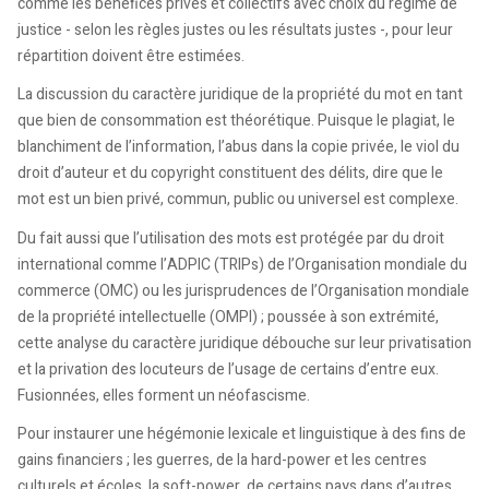
comme les bénéfices privés et collectifs avec choix du régime de
justice - selon les règles justes ou les résultats justes -, pour leur
répartition doivent être estimées.
La discussion du caractère juridique de la propriété du mot en tant
que bien de consommation est théorétique. Puisque le plagiat, le
blanchiment de l’information, l’abus dans la copie privée, le viol du
droit d’auteur et du copyright constituent des délits, dire que le
mot est un bien privé, commun, public ou universel est complexe.
Du fait aussi que l’utilisation des mots est protégée par du droit
international comme l’ADPIC (TRIPs) de l’Organisation mondiale du
commerce (OMC) ou les jurisprudences de l’Organisation mondiale
de la propriété intellectuelle (OMPI) ; poussée à son extrémité,
cette analyse du caractère juridique débouche sur leur privatisation
et la privation des locuteurs de l’usage de certains d’entre eux.
Fusionnées, elles forment un néofascisme.
Pour instaurer une hégémonie lexicale et linguistique à des fins de
gains financiers ; les guerres, de la hard-power et les centres
culturels et écoles, la soft-power, de certains pays dans d’autres