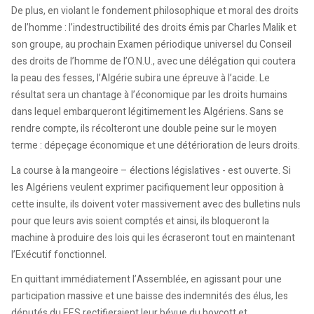
De plus, en violant le fondement philosophique et moral des droits
de l’homme : l’indestructibilité des droits émis par Charles Malik et
son groupe, au prochain Examen périodique universel du Conseil
des droits de l’homme de l’O.N.U., avec une délégation qui coutera
la peau des fesses, l’Algérie subira une épreuve à l’acide. Le
résultat sera un chantage à l’économique par les droits humains
dans lequel embarqueront légitimement les Algériens. Sans se
rendre compte, ils récolteront une double peine sur le moyen
terme : dépeçage économique et une détérioration de leurs droits.
La course à la mangeoire – élections législatives - est ouverte. Si
les Algériens veulent exprimer pacifiquement leur opposition à
cette insulte, ils doivent voter massivement avec des bulletins nuls
pour que leurs avis soient comptés et ainsi, ils bloqueront la
machine à produire des lois qui les écraseront tout en maintenant
l’Exécutif fonctionnel.
En quittant immédiatement l’Assemblée, en agissant pour une
participation massive et une baisse des indemnités des élus, les
députés du F.F.S rectifieraient leur bévue du boycott et