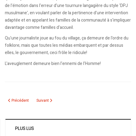
de l'émotion dans l'erreur d'une tournure langagière du style 'DPJ
musulmane', en voulant parler de la pertinence d'une intervention
adaptée et en appelant les familles de la communauté à s'impliquer
davantage comme familles d'accueil.
Qu'une journaliste joue au fou du village, ça demeure de l'ordre du
folklore; mais que toutes les médias embarquent et par dessus
elles, le gouvernement, ceci frôle le ridicule!
L'aveuglement demeure bien l'ennemi de l'Homme!
Article précédent : La valse électorale
Article suivant : Algérie, je veux être ton Président !
Précédent
Suivant
PLUS LUS