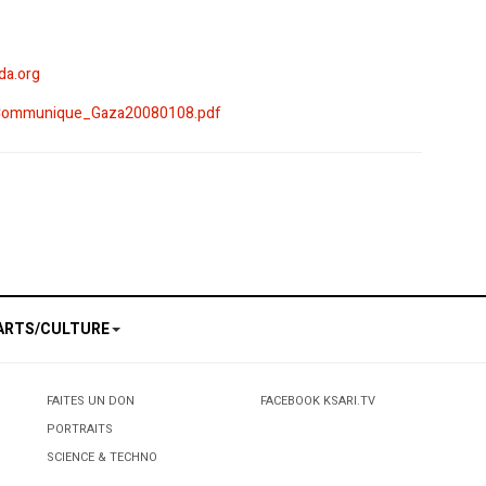
da.org
_Communique_Gaza20080108.pdf
y with Gaza
ARTS/CULTURE
FAITES UN DON
FACEBOOK KSARI.TV
PORTRAITS
SCIENCE & TECHNO