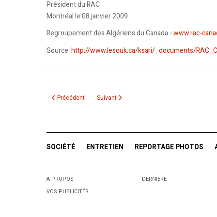
Président du RAC
Montréal le 08 janvier 2009
Regroupement des Algériens du Canada -
www.rac-cana
Source:
http://www.lesouk.ca/ksari/_documents/RAC
Article précédent : SOS Gaza, l'Opération continue
Article suivant : Demonstrations in solidarit
Précédent
Suivant
SOCIÉTÉ
ENTRETIEN
REPORTAGE PHOTOS
A PROPOS
DERNIÈRE
VOS PUBLICITÉS