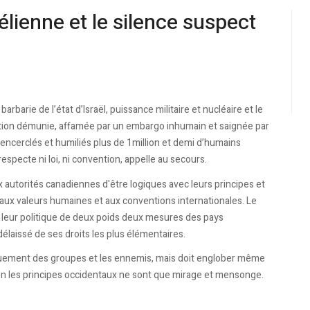
élienne et le silence suspect
rie de l’état d’Israël, puissance militaire et nucléaire et le
ation démunie, affamée par un embargo inhumain et saignée par
encerclés et humiliés plus de 1million et demi d’humains
especte ni loi, ni convention, appelle au secours.
torités canadiennes d'être logiques avec leurs principes et
aux valeurs humaines et aux conventions internationales. Le
 leur politique de deux poids deux mesures des pays
élaissé de ses droits les plus élémentaires.
quement des groupes et les ennemis, mais doit englober même
sinon les principes occidentaux ne sont que mirage et mensonge.