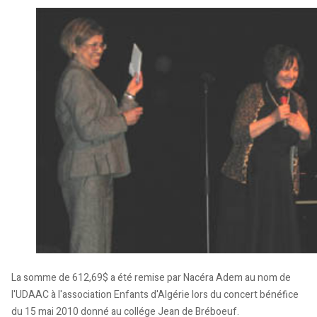
La somme de 612,69$ a été remise par Nacéra Adem au nom de
l'UDAAC à l'association Enfants d'Algérie lors du concert bénéfice
du 15 mai 2010 donné au collége Jean de Bréboeuf.