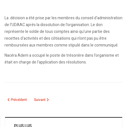
La décision a été prise par les membres du conseil d'administration
de l'UDAAC aprés la dissolution de l'organisation. Le don
représente le solde de tous comptes ainsi qu'une partie des
recettes d'activités et des côtisations qui n'ont pas pu être
remboursées aux membres comme stipulé dans le communiqué.
Nacéra Adem a occupé le poste de trésorière dans l'organisme et
était en charge de l'application des résolutions.
Article précédent : Concours Club Avenir 2010
Article suivant : L’aile jeunesse du Congrès Maghrébin au
Précédent
Suivant
PLUS LUS