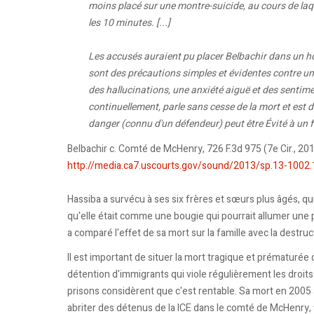
moins placé sur une montre-suicide, au cours de laqu
les 10 minutes. [...]
Les accusés auraient pu placer Belbachir dans un h
sont des précautions simples et évidentes contre u
des hallucinations, une anxiété aiguë et des sentime
continuellement, parle sans cesse de la mort et est 
danger (connu d'un défendeur) peut être Évité à un fai
Belbachir c. Comté de McHenry, 726 F.3d 975 (7e Cir., 2013
http://media.ca7.uscourts.gov/sound/2013/sp.13-10
Hassiba a survécu à ses six frères et sœurs plus âgés, qu
qu'elle était comme une bougie qui pourrait allumer une
a comparé l'effet de sa mort sur la famille avec la destruc
Il est important de situer la mort tragique et prématurée
détention d'immigrants qui viole régulièrement les droits
prisons considèrent que c'est rentable. Sa mort en 2005 a 
abriter des détenus de la ICE dans le comté de McHenry, f