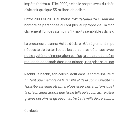
impôts fédéraux. D'ici 2009, selon le propre aveu du shéri
d'obtenir quelque 55 millions de dollars.
Entre 2003 et 2013, au moins
141 détenus d'ICE sont mo
nombre de personnes qui ont pris leur propre vie - la mo
clairement l'un des au moins 17 morts semblables dans c
La procureure Janine Hoft a déclaré: «
Ce règlement impor
nécessité de traiter toutes les personnes détenues avec 
notre système d'immigration confus, arbitraire et brisé 
mourir de désespoir dans nos prisons, nos prisons ou no
Rachid Belbachir, son cousin, actif dans la communauté m
En tant que membre de la famille et de la communauté mu
Hassiba est enfin atteinte. Nous espérons et prions que le 
la prison aient appris une leçon telle qu'aucun autre déte
graves besoins et qu'aucun autre La famille devra subir la
Contacts: