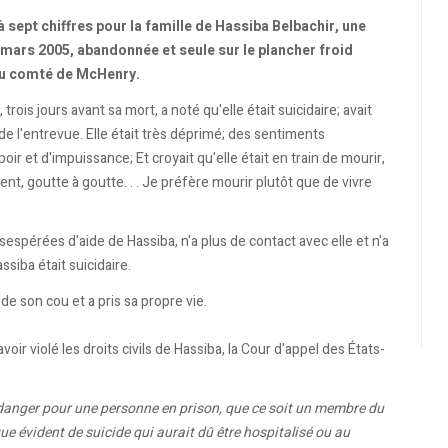
à sept chiffres pour la famille de Hassiba Belbachir, une
mars 2005, abandonnée et seule sur le plancher froid
 du comté de McHenry.
 trois jours avant sa mort, a noté qu'elle était suicidaire; avait
de l'entrevue. Elle était très déprimé; des sentiments
oir et d'impuissance; Et croyait qu'elle était en train de mourir,
ment, goutte à goutte. . . Je préfère mourir plutôt que de vivre
espérées d'aide de Hassiba, n'a plus de contact avec elle et n'a
siba était suicidaire.
e son cou et a pris sa propre vie.
voir violé les droits civils de Hassiba, la Cour d'appel des États-
un danger pour une personne en prison, que ce soit un membre du
que évident de suicide qui aurait dû être hospitalisé ou au