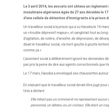
Le 3 avril 2014, les avocats ont obtenu un règlement 
musulmane algérienne âgée de 27 ans décédée le 17 
d'une cellule de détention d'immigrants à la prison
Un travailleur social à la prison qui a vu Hassiba le 14 mars,
un «trouble dépressif majeur», et sanglotait tout au long 
d'agitation, de colère, d'anxiété, de dépression, de désesp
disait le travailleur social, «la mort goutte à goutte lente
comme ça.»
L'assistant social a délibérément ignoré les demandes dés
pas pris la peine de dire aux agents correctionnels que Has
Le 17 mars, Hassiba a enveloppé ses chaussettes autour d
En statuant que le travailleur social devait être jugé pour a
Unis a déclaré:
Elle n'était pas un criminel et ne représentait auc
personnel, un détenu ou un visiteur. Elle était un ris