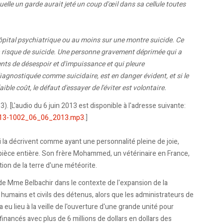
elle un garde aurait jeté un coup d'œil dans sa cellule toutes
ôpital psychiatrique ou au moins sur une montre suicide. Ce
n risque de suicide. Une personne gravement déprimée qui a
nts de désespoir et d'impuissance et qui pleure
diagnostiquée comme suicidaire, est en danger évident, et si le
ble coût, le défaut d'essayer de l'éviter est volontaire.
). [L'audio du 6 juin 2013 est disponible à l'adresse suivante:
02.13-1002_06_06_2013.mp3
.]
i la décrivent comme ayant une personnalité pleine de joie,
 pièce entière. Son frère Mohammed, un vétérinaire en France,
tion de la terre d'une météorite.
 de Mme Belbachir dans le contexte de l'expansion de la
 humains et civils des détenus, alors que les administrateurs de
eu lieu à la veille de l'ouverture d'une grande unité pour
inancés avec plus de 6 millions de dollars en dollars des