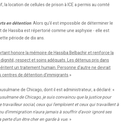
f, la location de cellules de prison à ICE a permis au comté
rts en détention
. Alors qu'il est impossible de déterminer le
rt de Hassiba est répertorié comme une asphyxie - elle est
ette période de dix ans.
tant honore la mémoire de Hassiba Belbachir et renforce la
dignité, respect et soins adéquats. Les détenus pris dans
méritent un traitement humain. Personne d'autre ne devrait
s centres de détention d'immigrants
.»
usulmane de Chicago, dont il est administrateur, a déclaré: «
sulmane de Chicago, je suis convaincu que la justice pour
travailleur social, ceux qui l'emploient et ceux qui travaillent à
nu d'immigration n'aura jamais à souffrir d'avoir ignoré ses
 perte d'un être cher en garde à vue.
»