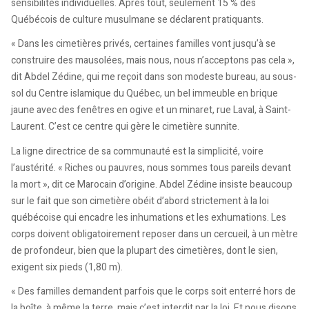
sensibilités individuelles. Après tout, seulement 15 % des
Québécois de culture musulmane se déclarent pratiquants.
« Dans les cimetières privés, certaines familles vont jusqu’à se
construire des mausolées, mais nous, nous n’acceptons pas cela »,
dit Abdel Zédine, qui me reçoit dans son modeste bureau, au sous-
sol du Centre islamique du Québec, un bel immeuble en brique
jaune avec des fenêtres en ogive et un minaret, rue Laval, à Saint-
Laurent. C’est ce centre qui gère le cimetière sunnite.
La ligne directrice de sa communauté est la simplicité, voire
l’austérité. « Riches ou pauvres, nous sommes tous pareils devant
la mort », dit ce Marocain d’origine. Abdel Zédine insiste beaucoup
sur le fait que son cimetière obéit d’abord strictement à la loi
québécoise qui encadre les inhumations et les exhumations. Les
corps doivent obligatoirement reposer dans un cercueil, à un mètre
de profondeur, bien que la plupart des cimetières, dont le sien,
exigent six pieds (1,80 m).
« Des familles demandent parfois que le corps soit enterré hors de
la boîte, à même la terre, mais c’est interdit par la loi. Et nous disons