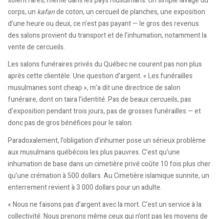
soient rares, même dans les pays musulmans. Un simple lavage du
corps, un
kafan
de coton, un cercueil de planches, une exposition
d’une heure ou deux, ce n’est pas payant — le gros des revenus
des salons provient du transport et de l’inhumation, notamment la
vente de cercueils.
Les salons funéraires privés du Québec ne courent pas non plus
après cette clientèle. Une question d’argent. « Les funérailles
musulmanes sont cheap », m’a dit une directrice de salon
funéraire, dont on taira l’identité. Pas de beaux cercueils, pas
d’exposition pendant trois jours, pas de grosses funérailles — et
donc pas de gros bénéfices pour le salon.
Paradoxalement, l’obligation d’inhumer pose un sérieux problème
aux musulmans québécois les plus pauvres. C’est qu’une
inhumation de base dans un cimetière privé coûte 10 fois plus cher
qu’une crémation à 500 dollars. Au Cimetière islamique sunnite, un
enterrement revient à 3 000 dollars pour un adulte.
« Nous ne faisons pas d’argent avec la mort. C’est un service à la
collectivité. Nous prenons même ceux qui n’ont pas les moyens de