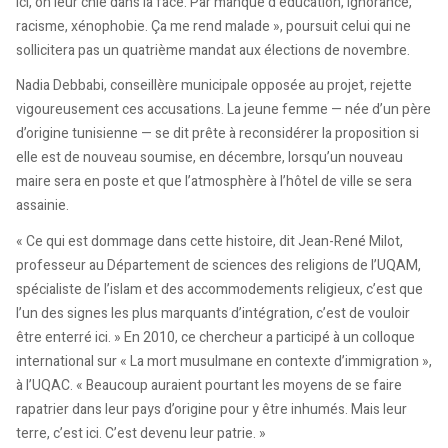
ici, on leur chie dans la face. Par manque d’éducation, ignorance,
racisme, xénophobie. Ça me rend malade », poursuit celui qui ne
sollicitera pas un quatrième mandat aux élections de novembre.
Nadia Debbabi, conseillère municipale opposée au projet, rejette
vigoureusement ces accusations. La jeune femme — née d’un père
d’origine tunisienne — se dit prête à reconsidérer la proposition si
elle est de nouveau soumise, en décembre, lorsqu’un nouveau
maire sera en poste et que l’atmosphère à l’hôtel de ville se sera
assainie.
« Ce qui est dommage dans cette histoire, dit Jean-René Milot,
professeur au Département de sciences des religions de l’UQAM,
spécialiste de l’islam et des accommodements religieux, c’est que
l’un des signes les plus marquants d’intégration, c’est de vouloir
être enterré ici. » En 2010, ce chercheur a participé à un colloque
international sur « La mort musulmane en contexte d’immigration »,
à l’UQAC. « Beaucoup auraient pourtant les moyens de se faire
rapatrier dans leur pays d’origine pour y être inhumés. Mais leur
terre, c’est ici. C’est devenu leur patrie. »