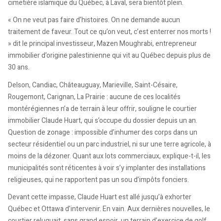
cimetière islamique du Québec, à Laval, sera bientôt plein.
« On ne veut pas faire d’histoires. On ne demande aucun
traitement de faveur. Tout ce qu’on veut, c’est enterrer nos morts !
» dit le principal investisseur, Mazen Moughrabi, entrepreneur
immobilier d’origine palestinienne qui vit au Québec depuis plus de
30 ans.
Delson, Candiac, Châteauguay, Marieville, Saint-Césaire,
Rougemont, Carignan, La Prairie : aucune de ces localités
montérégiennes n’a de terrain à leur offrir, souligne le courtier
immobilier Claude Huart, qui s’occupe du dossier depuis un an.
Question de zonage : impossible d’inhumer des corps dans un
secteur résidentiel ou un parc industriel, ni sur une terre agricole, à
moins de la dézoner. Quant aux lots commerciaux, explique-t-il, les
municipalités sont réticentes à voir s’y implanter des installations
religieuses, qui ne rapportent pas un sou d’impôts fonciers.
Devant cette impasse, Claude Huart est allé jusqu’à exhorter
Québec et Ottawa d’intervenir. En vain. Aux dernières nouvelles, le
courtier reluquait, sans grand espoir, un terrain d’exercice de golf,