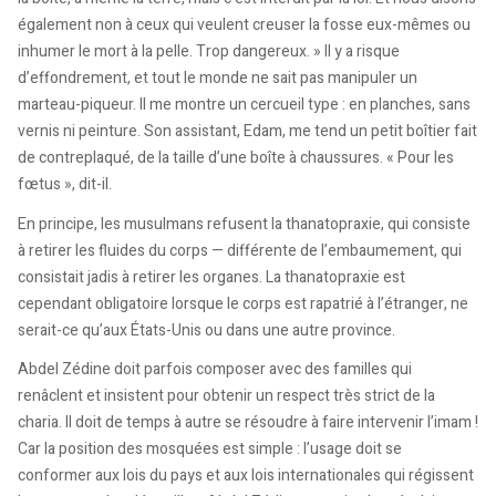
également non à ceux qui veulent creuser la fosse eux-mêmes ou
inhumer le mort à la pelle. Trop dangereux. » Il y a risque
d’effondrement, et tout le monde ne sait pas manipuler un
marteau-piqueur. Il me montre un cercueil type : en planches, sans
vernis ni peinture. Son assistant, Edam, me tend un petit boîtier fait
de contreplaqué, de la taille d’une boîte à chaussures. « Pour les
fœtus », dit-il.
En principe, les musulmans refusent la thanatopraxie, qui consiste
à retirer les fluides du corps — différente de l’embaumement, qui
consistait jadis à retirer les organes. La thanatopraxie est
cependant obligatoire lorsque le corps est rapatrié à l’étranger, ne
serait-ce qu’aux États-Unis ou dans une autre province.
Abdel Zédine doit parfois composer avec des familles qui
renâclent et insistent pour obtenir un respect très strict de la
charia. Il doit de temps à autre se résoudre à faire intervenir l’imam !
Car la position des mosquées est simple : l’usage doit se
conformer aux lois du pays et aux lois internationales qui régissent