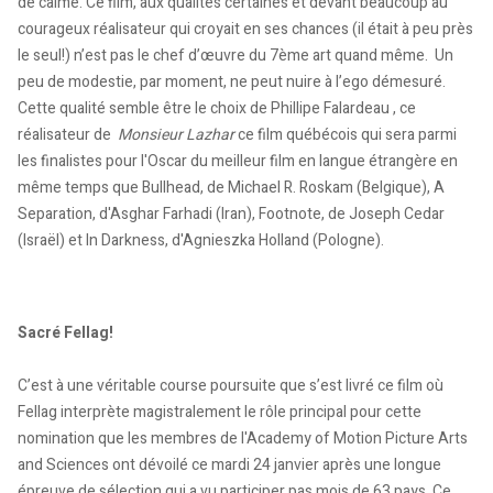
de calme. Ce film, aux qualités certaines et devant beaucoup au
courageux réalisateur qui croyait en ses chances (il était à peu près
le seul!) n’est pas le chef d’œuvre du 7ème art quand même. Un
peu de modestie, par moment, ne peut nuire à l’ego démesuré.
Cette qualité semble être le choix de Phillipe Falardeau , ce
réalisateur de
Monsieur Lazhar
ce film québécois qui sera parmi
les finalistes pour l'Oscar du meilleur film en langue étrangère en
même temps que Bullhead, de Michael R. Roskam (Belgique), A
Separation, d'Asghar Farhadi (Iran), Footnote, de Joseph Cedar
(Israël) et In Darkness, d'Agnieszka Holland (Pologne).
Sacré Fellag!
C’est à une véritable course poursuite que s’est livré ce film où
Fellag interprète magistralement le rôle principal pour cette
nomination que les membres de l'Academy of Motion Picture Arts
and Sciences ont dévoilé ce mardi 24 janvier après une longue
épreuve de sélection qui a vu participer pas mois de 63 pays. Ce