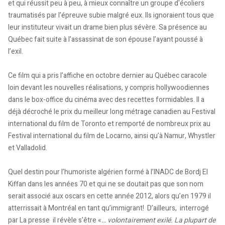
et qui réussit peu à peu, à mieux connaître un groupe d'écoliers
traumatisés par l’épreuve subie malgré eux. Ils ignoraient tous que
leur instituteur vivait un drame bien plus sévère. Sa présence au
Québec fait suite à l’assassinat de son épouse l’ayant poussé à
l’exil.
Ce film qui a pris l’affiche en octobre dernier au Québec caracole
loin devant les nouvelles réalisations, y compris hollywoodiennes
dans le box-office du cinéma avec des recettes formidables. Il a
déjà décroché le prix du meilleur long métrage canadien au Festival
international du film de Toronto et remporté de nombreux prix au
Festival international du film de Locarno, ainsi qu’à Namur, Whystler
et Valladolid.
Quel destin pour l’humoriste algérien formé à l’INADC de Bordj El
Kiffan dans les années 70 et qui ne se doutait pas que son nom
serait associé aux oscars en cette année 2012, alors qu’en 1979 il
atterrissait à Montréal en tant qu’immigrant! D’ailleurs, interrogé
par La presse il révèle s’être «
… volontairement exilé. La plupart de