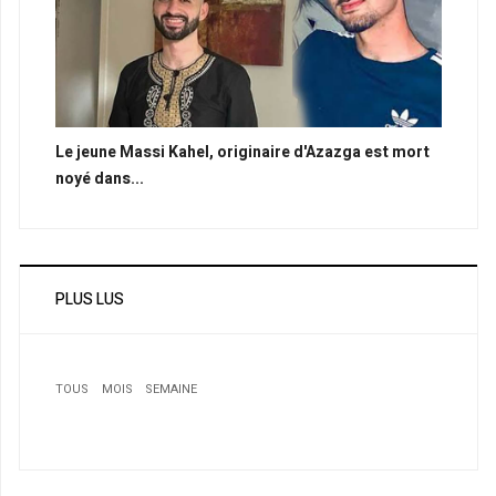
Le jeune Massi Kahel, originaire d'Azazga est mort
noyé dans...
PLUS LUS
TOUS
MOIS
SEMAINE
1
Gaz du schiste et Renforcement du pouvoir local!
2