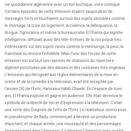
vie quotidienne algérienne avec un ton loufoque, voire comique.
Certains épisodes de cette émission étaient saupoudrés de
messages forts et touchaient surtout des sujets sensibles comme
le chômage, la crise de logement, la violence, la délinquance, la
drogue, l’ignorance et même la bureaucratie. El Fhama qui signifie
intelligence, diffusait aussi des télé-trottoirs de la vox populi très
intéressants sur des sujets variés comme le mensonge, la peur, la
franchise ou encore l’infidélité. Mais l’une des forces de cette
émission est surtout ses reprises de chansons du répertoire
algérien ponctuées par des danses et des costumes très originaux.
L’émission qui dérogeait aux règles élémentaires de la mise en
scène et de la comédie à la télévision, avait été acceptée par
l’ancien DG de l’Entv, Hamraoui Habib Chawki. En l’espace de trois
ans, El Fhama explose et gagne en audience. Elle était devenue le
symbole de la liberté de ton et d’expression à la télévision. C’était
une sorte des Guignols de l’info de l’Entv. Le réalisateur connu sous
le pseudonyme de Bady, commençait à devenir un producteur
important, et chaque année, une nouveauté et des personnages
apparaissaient dans l’émission. Il a démarré l’émission avec quatre