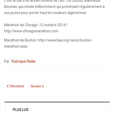
C’est le cas d’un ancien athlète de l’AS Tizi Ouzou, Mahmoud
Boumati, qui réside à Montréal et qui prend part régulièrement à
ces joutes pour porter haut les couleurs algériennes.
Marathon de Chicago: 12 octobre 2014 /
http://www.chicagomarathon.com
Marathon de Boston: http://www.baa.org/races/boston-
marathon.aspx
Par :
Rubrique Radar
Article précédent : Le Maroc demande le report de la CAN-2015 pour cause 
Article suivant : L’Algérie avec panache
Précédent
Suivant
PLUS LUS