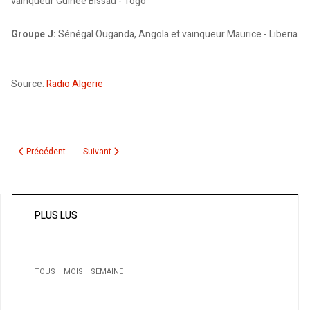
vainqueur Guinée Bissau - Togo
Groupe J:
Sénégal Ouganda, Angola et vainqueur Maurice - Liberia
Source:
Radio Algerie
Article précédent : Anyssa Ibrahim rêve de Madrid
Article suivant : Jeux Mondiaux militaires: Algérie - Egypt
Précédent
Suivant
PLUS LUS
TOUS
MOIS
SEMAINE