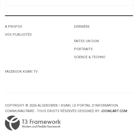
A PROPOS
DERNIÈRE
VOS PUBLICITÉS
1
1
1
FAITES UN DON
PORTRAITS
[Reportage] Le Salon du livre arabo-canadien bannit un
L'octroi accidentel du Gant Court.
L'octroi accidentel du Gant Court.
ouvrage pour son «contenu politique»
SCIENCE & TECHNO
2
FACEBOOK KSARI.TV
Couscous Comedy Show: bigarré, multiethnique et
multilingue
COPYRIGHT © 2026 ALGEROWEB / KSARI, LE PORTAIL D'INFORMATION
COMMUNAUTAIRE - TOUS DROITS RÉSERVÉS DESIGNED BY
JOOMLART.COM
.
2
2
Protection de la jeunesse: «Il faut débarquer dans les
Protection de la jeunesse: «Il faut débarquer dans les
DPJ», insiste Isabelle Maréchal
DPJ», insiste Isabelle Maréchal