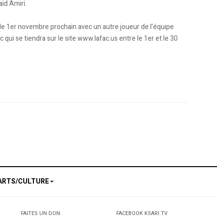
aid Amiri.
 1er novembre prochain avec un autre joueur de l’équipe
c qui se tiendra sur le site www.lafac.us entre le 1er et le 30
imi qu’il ne regrettera pas de venir en équipe nationale”
le Gabon. Ziaya de retour, Chaouchi écarté
ARTS/CULTURE
FAITES UN DON
FACEBOOK KSARI.TV