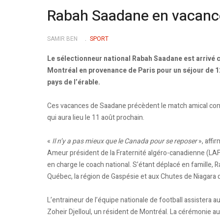
Rabah Saadane en vacanc
SAMIR BEN
SPORT
Le sélectionneur national Rabah Saadane est arrivé 
Montréal en provenance de Paris pour un séjour de 1
pays de l’érable.
Ces vacances de Saadane précèdent le match amical con
qui aura lieu le 11 août prochain.
«
Il n’y a pas mieux que le Canada pour se reposer
», affi
Ameur président de la Fraternité algéro-canadienne (LAF
en charge le coach national. S’étant déplacé en famille, 
Québec, la région de Gaspésie et aux Chutes de Niagara d
L’entraineur de l’équipe nationale de football assistera
Zoheir Djelloul, un résident de Montréal. La cérémonie aura 