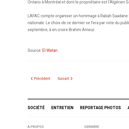
Ontario à Montréal et dont le propriétaire est l’Algérien S
LAFAC compte organiser un hommage à Rabah Saadane le
nationale. Le choix de ce dernier se fera par vote du publi
septembre, à en croire Brahim Ameur.
Source:
El Watan
Article précédent : Ryad Boudebouz à Liberté : “J’ai dit à Brah
Article suivant : Saadane done sa liste pour 
Précédent
Suivant
SOCIÉTÉ
ENTRETIEN
REPORTAGE PHOTOS
A PROPOS
DERNIÈRE