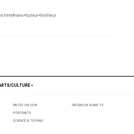
dex.html#sans+buteur+bonheur
anadienne à Alger
journaliste
ARTS/CULTURE
FAITES UN DON
FACEBOOK KSARI.TV
PORTRAITS
SCIENCE & TECHNO