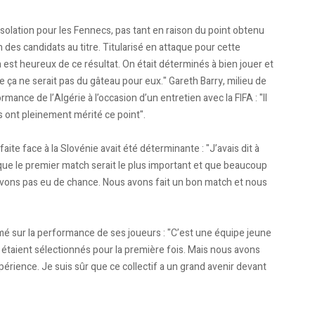
solation pour les Fennecs, pas tant en raison du point obtenu
des candidats au titre. Titularisé en attaque pour cette
est heureux de ce résultat. On était déterminés à bien jouer et
 ça ne serait pas du gâteau pour eux." Gareth Barry, milieu de
mance de l’Algérie à l’occasion d’un entretien avec la FIFA : "Il
ls ont pleinement mérité ce point".
aite face à la Slovénie avait été déterminante : "J’avais dit à
que le premier match serait le plus important et que beaucoup
ons pas eu de chance. Nous avons fait un bon match et nous
imé sur la performance de ses joueurs : "C’est une équipe jeune
 étaient sélectionnés pour la première fois. Mais nous avons
rience. Je suis sûr que ce collectif a un grand avenir devant