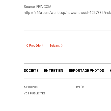
Source: FIFA.COM
http://fr.fifa.com/worldcup/news/newsid=1257835/in
Article précédent : La coupe du monde vue d’ailleurs : Une C
Article suivant : Un joueur algérien gifle une 
Précédent
Suivant
SOCIÉTÉ
ENTRETIEN
REPORTAGE PHOTOS
A PROPOS
DERNIÈRE
VOS PUBLICITÉS