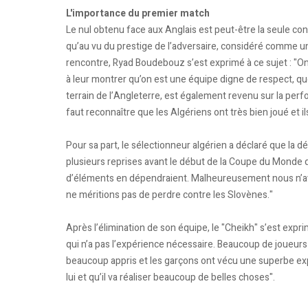
L'importance du premier match
Le nul obtenu face aux Anglais est peut-être la seule con
qu’au vu du prestige de l’adversaire, considéré comme un 
rencontre, Ryad Boudebouz s’est exprimé à ce sujet : "On 
à leur montrer qu’on est une équipe digne de respect, que
terrain de l’Angleterre, est également revenu sur la perfor
faut reconnaître que les Algériens ont très bien joué et i
Pour sa part, le sélectionneur algérien a déclaré que la déf
plusieurs reprises avant le début de la Coupe du Monde 
d’éléments en dépendraient. Malheureusement nous n’av
ne méritions pas de perdre contre les Slovènes."
Après l’élimination de son équipe, le "Cheikh" s’est expr
qui n’a pas l’expérience nécessaire. Beaucoup de joueurs
beaucoup appris et les garçons ont vécu une superbe expé
lui et qu’il va réaliser beaucoup de belles choses".