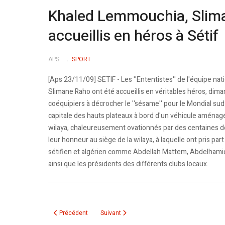
Khaled Lemmouchia, Slima
accueillis en héros à Sétif
APS
SPORT
[Aps 23/11/09] SETIF - Les ''Ententistes'' de l'équipe n
Slimane Raho ont été accueillis en véritables héros, dima
coéquipiers à décrocher le ''sésame'' pour le Mondial sud-
capitale des hauts plateaux à bord d'un véhicule aménagé
wilaya, chaleureusement ovationnés par des centaines 
leur honneur au siège de la wilaya, à laquelle ont pris par
sétifien et algérien comme Abdellah Mattem, Abdelhamid 
ainsi que les présidents des différents clubs locaux.
Article précédent : Mondial 2010: séance extraordinaire de l
Article suivant : Qualifications du Mondial:
Précédent
Suivant