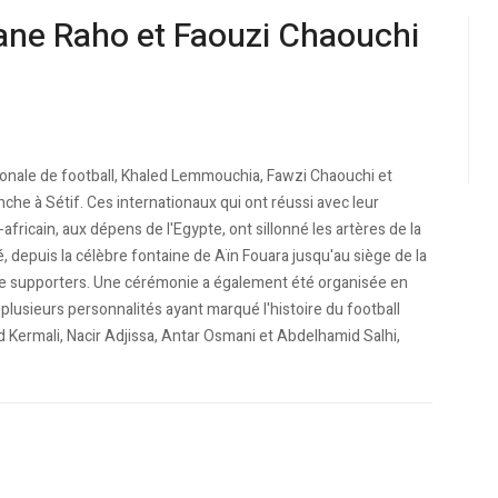
ne Raho et Faouzi Chaouchi
ationale de football, Khaled Lemmouchia, Fawzi Chaouchi et
nche à Sétif. Ces internationaux qui ont réussi avec leur
africain, aux dépens de l'Egypte, ont sillonné les artères de la
, depuis la célèbre fontaine de Aïn Fouara jusqu'au siège de la
de supporters. Une cérémonie a également été organisée en
t plusieurs personnalités ayant marqué l'histoire du football
Kermali, Nacir Adjissa, Antar Osmani et Abdelhamid Salhi,
a FIFA le 2 décembre après les "incidents survenus en barrages"
 la communauté algérienne en liesse