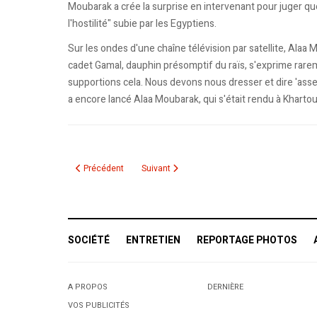
Moubarak a crée la surprise en intervenant pour juger que 
l'hostilité" subie par les Egyptiens.
Sur les ondes d'une chaîne télévision par satellite, Alaa
cadet Gamal, dauphin présomptif du raïs, s'exprime rarem
supportions cela. Nous devons nous dresser et dire 'assez"'
a encore lancé Alaa Moubarak, qui s'était rendu à Kharto
Article précédent : Le tirage au sort des poules de la CAN 20
Article suivant : L'Égypte rappelle son amba
Précédent
Suivant
SOCIÉTÉ
ENTRETIEN
REPORTAGE PHOTOS
A PROPOS
DERNIÈRE
VOS PUBLICITÉS