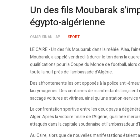
Un des fils Moubarak s'imp
égypto-algérienne
OMAR SINAN - AP
SPORT
LE CAIRE - Un des fils Moubarak dans la mêlée. Alaa, l'aî
Moubarak, a appelé vendredi à durcir le ton dans la querel
qualifications pour la Coupe du Monde de football, alors
toute la nuit près de l'ambassade d'Algérie.
Des affrontements les ont opposés à la police anti-émeu
lacrymogènes. Des centaines de manifestants lançaient de
saccagé voitures et vitrines, ainsi qu'une station-service 
La confrontation sportive entre les deux pays a dégénéré 
Alger. Après la victoire finale de l'Algérie, qualifiée me
attaqués dans la capitale soudanaise et l'ambassadeur d'
Au Caire, alors que de nouvelles manifestations étaient a