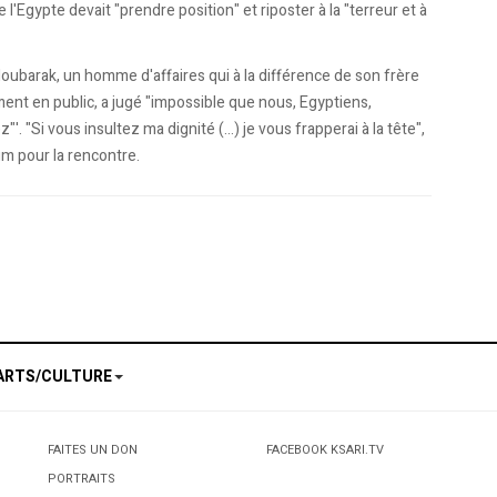
l'Egypte devait "prendre position" et riposter à la "terreur et à
 Moubarak, un homme d'affaires qui à la différence de son frère
ent en public, a jugé "impossible que nous, Egyptiens,
. "Si vous insultez ma dignité (...) je vous frapperai à la tête",
um pour la rencontre.
10 ce vendredi à 16 heures locales à Luanda: l'Algérie dans le groupe A
ssadeur en Algérie après le match de qualification
ARTS/CULTURE
FAITES UN DON
FACEBOOK KSARI.TV
PORTRAITS