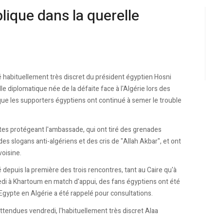
lique dans la querelle
né habituellement très discret du président égyptien Hosni
le diplomatique née de la défaite face à l'Algérie lors des
 que les supporters égyptiens ont continué à semer le trouble
tes protégeant l'ambassade, qui ont tiré des grenades
s slogans anti-algériens et des cris de "Allah Akbar", et ont
voisine.
depuis la première des trois rencontres, tant au Caire qu'à
rcredi à Khartoum en match d'appui, des fans égyptiens ont été
Egypte en Algérie a été rappelé pour consultations.
ttendues vendredi, l'habituellement très discret Alaa