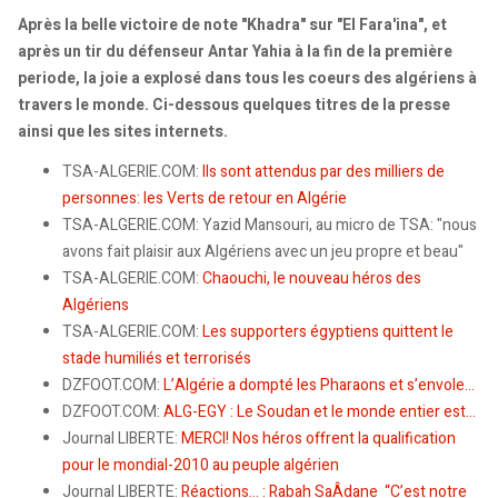
Après la belle victoire de note "Khadra" sur "El Fara'ina", et
après un tir du défenseur Antar Yahia à la fin de la première
periode, la joie a explosé dans tous les coeurs des algériens à
travers le monde. Ci-dessous quelques titres de la presse
ainsi que les sites internets.
TSA-ALGERIE.COM:
Ils sont attendus par des milliers de
personnes: les Verts de retour en Algérie
TSA-ALGERIE.COM: Yazid Mansouri, au micro de TSA: "nous
avons fait plaisir aux Algériens avec un jeu propre et beau"
TSA-ALGERIE.COM:
Chaouchi, le nouveau héros des
Algériens
TSA-ALGERIE.COM:
Les supporters égyptiens quittent le
stade humiliés et terrorisés
DZFOOT.COM:
L’Algérie a dompté les Pharaons et s’envole...
DZFOOT.COM:
ALG-EGY : Le Soudan et le monde entier est...
Journal LIBERTE:
MERCI! Nos héros offrent la qualification
pour le mondial-2010 au peuple algérien
Journal LIBERTE:
Réactions… : Rabah SaÂdane “C’est notre