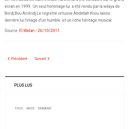
écran en 1999. Un seul hommage lui a été rendu par la wilaya de
Bordj Bou Arréridj.Le regretté virtuose Abdellah Kriou laisse
derrière lui l’image d’un humble et un riche héritage musical.
Source:
El Watan - 26/10/2011
Article précédent : Monsieur Lazhar Au revoir, les enfants
Article suivant : Une corbeille automnale, signée Syncop
Précédent
Suivant
PLUS LUS
TOUS
MOIS
SEMAINE
1
Un policier voyou