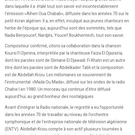
dans laquelle il a étalé tout son savoir est incontestablement
l’émission «Alhen Oua Chabab», diffusée dans les années 70 sur le
petit écran algérien. Il a, en effet, inculqué aux jeunes chanteurs en
herbe de l’époque qui, aujourd’hui sont des sommités, tels que
Nadia Benyoucef, Nardjès, Youcef Boukhentech, tout son savoir.
Compositeur confirmé, citons sa collaboration dans la chanson
Koursi Fi Djenina, interprétée par la chanteuse Faïza El Djazaïria,
dont les paroles sont de Slimane El Djawadi. Fi Khatri est un autre
titre dont les paroles sont de Abdelkader Tabli et la composition
est de Abdellah Kriou. Les mélomanes se souviennent de
l’instrumental «Mada Ou Mada», diffusé sur les ondes de la radio
Chaîne I en 1980. Un morceau qui continue d’être diffusé
aujourd’hui, au grand bonheur des nostalgiques.
Avant d’intégrer la Radio nationale, le regretté a eu l’opportunité
dans les années 70 de travailler au niveau de l’orchestre
symphonique et de l’entreprise nationale de télévision algérienne
(ENTV). Abdellah Kriou compte à son actif plusieurs tournées à