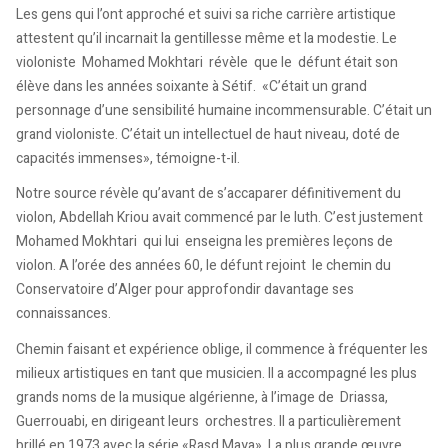
Les gens qui l’ont approché et suivi sa riche carrière artistique
attestent qu’il incarnait la gentillesse même et la modestie. Le
violoniste Mohamed Mokhtari révèle que le défunt était son
élève dans les années soixante à Sétif. «C’était un grand
personnage d’une sensibilité humaine incommensurable. C’était un
grand violoniste. C’était un intellectuel de haut niveau, doté de
capacités immenses», témoigne-t-il.
Notre source révèle qu’avant de s’accaparer définitivement du
violon, Abdellah Kriou avait commencé par le luth. C’est justement
Mohamed Mokhtari qui lui enseigna les premières leçons de
violon. A l’orée des années 60, le défunt rejoint le chemin du
Conservatoire d’Alger pour approfondir davantage ses
connaissances.
Chemin faisant et expérience oblige, il commence à fréquenter les
milieux artistiques en tant que musicien. Il a accompagné les plus
grands noms de la musique algérienne, à l’image de Driassa,
Guerrouabi, en dirigeant leurs orchestres. Il a particulièrement
brillé en 1973 avec la série «Rasd Maya». La plus grande œuvre