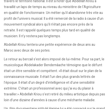
travers le territoire national. Il est à noter que Abdellah Kriou a
travaillé un laps de temps au niveau du ministère de l’Agriculture
en qualité de fonctionnaire. Un métier qu’il abandonne très vite au
profit de l’univers musical. Il a été remercié de la radio à cause d’un
mouvement syndical alors qu’il n’était pas encore près de la
retraite. Il est rappelé quelques temps plus tard en qualité de
musicien. Il n’y restera pas longtemps.
Abdellah Kriou tentera une petite expérience de deux ans au
Maroc avec deux de ses potes.
Le retour au bercail s’est alors imposé de lui-même. Pour sa part, le
musicologue Abdelakader Bendemâache témoigne que le défunt
était un être sensible et compétent. «ll était doué sur le plan de la
connaissance musicale. Il était l’un des plus grands lettrés de
l’époque. Il était d’un degré d’intelligence et d’une sensibilité
extrême. C’était un professionnel avec qui j’ai eu du plaisir à
travailler.» Abdellah Kriou s’est retiré du milieu artistique depuis pas
loin d’une dizaine d’années à cause d’une méchante maladie.
Un film documentaire intitulé Hanine lui a été consacré sur le grand