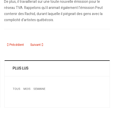
De plus, il travaillerait sur une toute nouvelle émission pour le
réseau TVA. Rappelons qu’il animait également l’émission Peut
contenir des Rachid, durant laquelle il piégeait des gens avec la
complicité d’artistes québécois.
Article précédent : Création de la Chorale des Femmes Kabyles de Montréal
Article suivant : Anouar Brahem: musicien, citoyen, homme
Précédent
Suivant
PLUS LUS
TOUS
MOIS
SEMAINE
1
Candidature du maroc à l'organisation du CAN 2015 ou
2017. Amorce d'une campagne de collecte
d'empreintes digitales