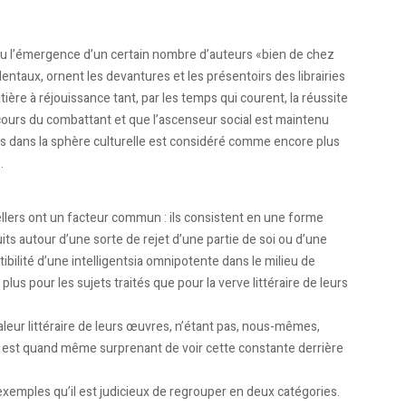
a vu l’émergence d’un certain nombre d’auteurs «bien de chez
ntaux, ornent les devantures et les présentoirs des librairies
ère à réjouissance tant, par les temps qui courent, la réussite
ours du combattant et que l’ascenseur social est maintenu
ès dans la sphère culturelle est considéré comme encore plus
.
llers ont un facteur commun : ils consistent en une forme
uits autour d’une sorte de rejet d’une partie de soi ou d’une
tibilité d’une intelligentsia omnipotente dans le milieu de
lus pour les sujets traités que pour la verve littéraire de leurs
aleur littéraire de leurs œuvres, n’étant pas, nous-mêmes,
 il est quand même surprenant de voir cette constante derrière
 exemples qu’il est judicieux de regrouper en deux catégories.