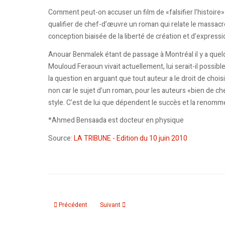
Comment peut-on accuser un film de «falsifier l’histoire» 
qualifier de chef-d’œuvre un roman qui relate le massacre 
conception biaisée de la liberté de création et d’expressi
Anouar Benmalek étant de passage à Montréal il y a quelq
Mouloud Feraoun vivait actuellement, lui serait-il possible
la question en arguant que tout auteur a le droit de chois
non car le sujet d’un roman, pour les auteurs «bien de c
style. C’est de lui que dépendent le succès et la renomm
*Ahmed Bensaada est docteur en physique
Source:
LA TRIBUNE - Edition du 10 juin 2010
Article précédent : Cheb Yazid, Amazigh Kateb et les autres
Article suivant : Ali Aamrane: «Le spectacle 
Précédent
Suivant