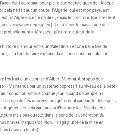
’avoir écrit ce roman pour plaire aux nostalgiques de l’Algérie
oi, cela ne fait aucun doute : l’Algérie, qui est mon pays, est
est un Algérien, et je ne dirai jamais le contraire. Nous restent
, ces voisinages dépeuplés […].» La récente mascarade de la
et probablement intéressée qu’a notre auteur de la
 histoire d’amour entre un Palestinien et une belle fille de
e que ça au lieu de faire exploser la malheureuse musulmane
ire Portrait d’un colonisé d’Albert Memmi. A propos des
ivre : «Maintenus par un système oppressif au niveau de la bête,
 leur condition empire chaque jour : quand un peuple n’a
il n’a reçu de ses oppresseurs qu’un seul cadeau, le désespoir,
 les Algériens et cela vaut aujourd’hui pour les Palestiniens.
auteurs mais pas du tout dans le sens de la vénération du
nos braves maquisards. Non, il s’agit plutôt de la mise en
s (vrais ou fictifs)