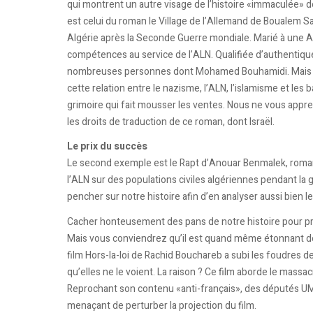
qui montrent un autre visage de l’histoire «immaculée» d
est celui du roman le Village de l’Allemand de Boualem San
Algérie après la Seconde Guerre mondiale. Marié à une A
compétences au service de l’ALN. Qualifiée d’authentique 
nombreuses personnes dont Mohamed Bouhamidi. Mais qu’
cette relation entre le nazisme, l’ALN, l’islamisme et le
grimoire qui fait mousser les ventes. Nous ne vous appre
les droits de traduction de ce roman, dont Israël.
Le prix du succès
Le second exemple est le Rapt d’Anouar Benmalek, roman
l’ALN sur des populations civiles algériennes pendant la gu
pencher sur notre histoire afin d’en analyser aussi bien l
Cacher honteusement des pans de notre histoire pour prot
Mais vous conviendrez qu’il est quand même étonnant de v
film Hors-la-loi de Rachid Bouchareb a subi les foudres
qu’elles ne le voient. La raison ? Ce film aborde le massac
Reprochant son contenu «anti-français», des députés U
menaçant de perturber la projection du film.