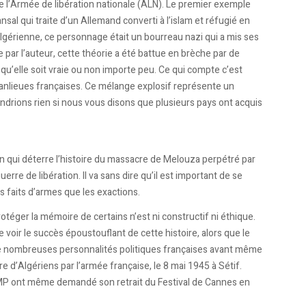
e l’Armée de libération nationale (ALN). Le premier exemple
sal qui traite d’un Allemand converti à l’islam et réfugié en
lgérienne, ce personnage était un bourreau nazi qui a mis ses
par l’auteur, cette théorie a été battue en brèche par de
elle soit vraie ou non importe peu. Ce qui compte c’est
s banlieues françaises. Ce mélange explosif représente un
ndrions rien si nous vous disons que plusieurs pays ont acquis
 qui déterre l’histoire du massacre de Melouza perpétré par
erre de libération. Il va sans dire qu’il est important de se
es faits d’armes que les exactions.
éger la mémoire de certains n’est ni constructif ni éthique.
oir le succès époustouflant de cette histoire, alors que le
 de nombreuses personnalités politiques françaises avant même
re d’Algériens par l’armée française, le 8 mai 1945 à Sétif.
MP ont même demandé son retrait du Festival de Cannes en