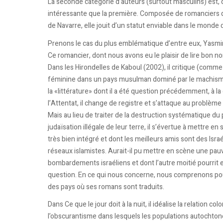
La seconde catégorie d’auteurs (surtout masculins) est, 
intéressante que la première. Composée de romanciers qual
de Navarre, elle jouit d’un statut enviable dans le monde d
Prenons le cas du plus emblématique d’entre eux, Yasmi
Ce romancier, dont nous avons eu le plaisir de lire bon n
Dans les Hirondelles de Kaboul (2002), il critique (comm
féminine dans un pays musulman dominé par le machisme e
la «littérature» dont il a été question précédemment, à la
l’Attentat, il change de registre et s’attaque au problème 
Mais au lieu de traiter de la destruction systématique du p
judaïsation illégale de leur terre, il s’évertue à mettre
très bien intégré et dont les meilleurs amis sont des Israél
réseaux islamistes. Aurait-il pu mettre en scène une pauv
bombardements israéliens et dont l’autre moitié pourrit e
question. En ce qui nous concerne, nous comprenons pourq
des pays où ses romans sont traduits.
Dans Ce que le jour doit à la nuit, il idéalise la relation c
l’obscurantisme dans lesquels les populations autochtone