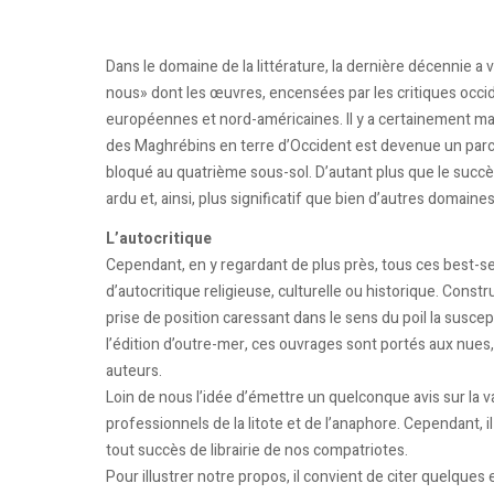
Dans le domaine de la littérature, la dernière décennie 
nous» dont les œuvres, encensées par les critiques occide
européennes et nord-américaines. Il y a certainement mati
des Maghrébins en terre d’Occident est devenue un parc
bloqué au quatrième sous-sol. D’autant plus que le succ
ardu et, ainsi, plus significatif que bien d’autres domaines
L’autocritique
Cependant, en y regardant de plus près, tous ces best-se
d’autocritique religieuse, culturelle ou historique. Constr
prise de position caressant dans le sens du poil la suscep
l’édition d’outre-mer, ces ouvrages sont portés aux nues, p
auteurs.
Loin de nous l’idée d’émettre un quelconque avis sur la v
professionnels de la litote et de l’anaphore. Cependant,
tout succès de librairie de nos compatriotes.
Pour illustrer notre propos, il convient de citer quelques