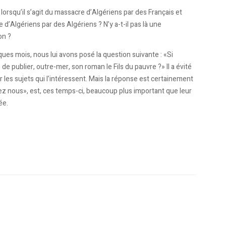
lorsqu’il s’agit du massacre d’Algériens par des Français et
d’Algériens par des Algériens ? N’y a-t-il pas là une
on ?
ues mois, nous lui avons posé la question suivante : «Si
 de publier, outre-mer, son roman le Fils du pauvre ?» Il a évité
ir les sujets qui l’intéressent. Mais la réponse est certainement
hez nous», est, ces temps-ci, beaucoup plus important que leur
ée.
: Dansez maintenant!
a été un vrai casse-tête»