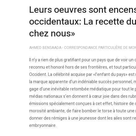
Leurs oeuvres sont encens
occidentaux: La recette d
chez nous»
AHMED BENSAADA - CORRESPONDANCE PARTICULIÈRE DE MO
Il n’y a rien de plus gratifiant pour un pays que de voir un
reconnu et honoré hors de ses frontières, et tout partic
Occident. La célébrité acquise par «l’enfant du pays» es
la marque apparente d’un indéniable succès personnel, m
gage d’une inévitable retombée médiatique pour tout le 
médias nationaux s’en donnent à cœur joie dans des rub
émissions spécialement conçues à cet effet, histoire de c
morosité ambiante, de faire bomber le torse à toute une 
donner des rémiges à une jeunesse dont les ailes sont res
embryonnaire.