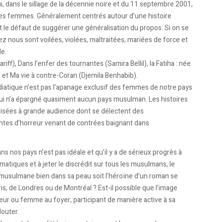
ui, dans le sillage de la décennie noire et du 11 septembre 2001,
 des femmes. Généralement centrés autour d’une histoire
le défaut de suggérer une généralisation du propos. Si on se
hez nous sont voilées, violées, maltraitées, mariées de force et
de.
iff), Dans l’enfer des tournantes (Samira Bellil), la Fatiha : née
 et Ma vie à contre-Coran (Djemila Benhabib).
iatique n’est pas l’apanage exclusif des femmes de notre pays
ui n’a épargné quasiment aucun pays musulman. Les histoires
évisées à grande audience dont se délectent des
ontes d’horreur venant de contrées baignant dans
ns nos pays n’est pas idéale et qu’il y a de sérieux progrès à
ématiques et à jeter le discrédit sur tous les musulmans, le
e musulmane bien dans sa peau soit l’héroïne d’un roman se
is, de Londres ou de Montréal ? Est-il possible que l’image
eur ou femme au foyer, participant de manière active à sa
douter.