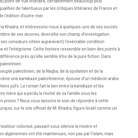
du point de vue littéraire, certainement beaucoup plus
ifiés de talentueux par les critiques littéraires de France et
e l’édition d’outre-mer.
na Khadra, et intéressons-nous à quelques-uns de ses succès.
ombre de ses œuvres, diversifie son champ d’investigation.
e ses consœurs citées auparavant) l’exécrable condition
t l’intégrisme. Cette histoire ressemble en bien des points à
 différence près qu’elle semble être de la pure fiction. Dans
palestinien.
euple palestinien, de la Naqba, de la spoliation et de la
 en scène une kamikaze palestinienne, épouse d’un médecin arabe
iens juifs. Le roman fait le lien entre la kamikaze et les
re mère qui a perdu la moitié de sa famille sous les
n prison ? Nous vous laissons le soin de répondre à cette
uoi, sur le site officiel de M. Khadra, figure Israël comme un
olonisateur-colonisé, passant sous silence la misère et
s algériennes ont été maintenues, non pas par l’islam, mais