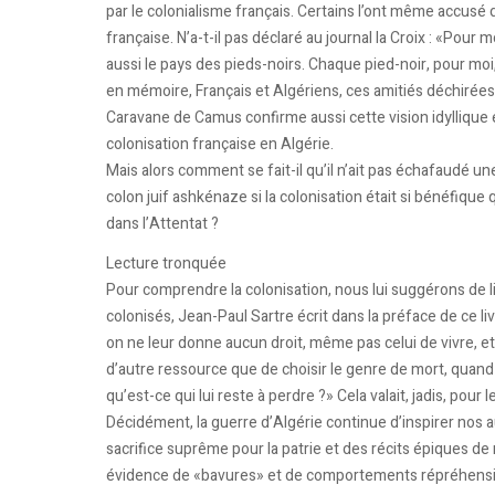
par le colonialisme français. Certains l’ont même accusé d
française. N’a-t-il pas déclaré au journal la Croix : «Pour m
aussi le pays des pieds-noirs. Chaque pied-noir, pour moi, 
en mémoire, Français et Algériens, ces amitiés déchirées
Caravane de Camus confirme aussi cette vision idyllique 
colonisation française en Algérie.
Mais alors comment se fait-il qu’il n’ait pas échafaudé une
colon juif ashkénaze si la colonisation était si bénéfiqu
dans l’Attentat ?
Lecture tronquée
Pour comprendre la colonisation, nous lui suggérons de l
colonisés, Jean-Paul Sartre écrit dans la préface de ce l
on ne leur donne aucun droit, même pas celui de vivre, et
d’autre ressource que de choisir le genre de mort, quand 
qu’est-ce qui lui reste à perdre ?» Cela valait, jadis, pour
Décidément, la guerre d’Algérie continue d’inspirer nos 
sacrifice suprême pour la patrie et des récits épiques de 
évidence de «bavures» et de comportements répréhensible