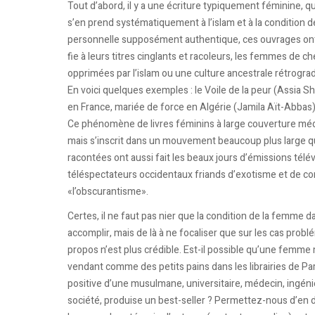
Tout d’abord, il y a une écriture typiquement féminine, q
s’en prend systématiquement à l’islam et à la condition
personnelle supposément authentique, ces ouvrages ont 
fie à leurs titres cinglants et racoleurs, les femmes de c
opprimées par l’islam ou une culture ancestrale rétrogra
En voici quelques exemples : le Voile de la peur (Assia Shar
en France, mariée de force en Algérie (Jamila Aït-Abbas)
Ce phénomène de livres féminins à large couverture méd
mais s’inscrit dans un mouvement beaucoup plus large q
racontées ont aussi fait les beaux jours d’émissions tél
téléspectateurs occidentaux friands d’exotisme et de c
«l’obscurantisme».
Certes, il ne faut pas nier que la condition de la femme da
accomplir, mais de là à ne focaliser que sur les cas probl
propos n’est plus crédible. Est-il possible qu’une femm
vendant comme des petits pains dans les librairies de Par
positive d’une musulmane, universitaire, médecin, ingéni
société, produise un best-seller ? Permettez-nous d’en 