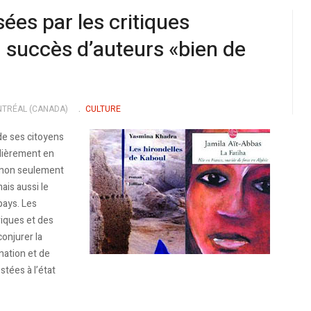
ées par les critiques
u succès d’auteurs «bien de
NTRÉAL (CANADA)
CULTURE
 de ses citoyens
ulièrement en
t non seulement
ais aussi le
pays. Les
riques et des
onjurer la
nation et de
tées à l’état