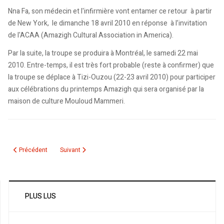
Nna Fa, son médecin et l'infirmière vont entamer ce retour à partir
de New York, le dimanche 18 avril 2010 en réponse à l’invitation
de l'ACAA (Amazigh Cultural Association in America).
Par la suite, la troupe se produira à Montréal, le samedi 22 mai
2010. Entre-temps, il est très fort probable (reste à confirmer) que
la troupe se déplace à Tizi-Ouzou (22-23 avril 2010) pour participer
aux célébrations du printemps Amazigh qui sera organisé par la
maison de culture Mouloud Mammeri.
Article précédent : La Méditerranée sur les rives du Saint-Laurent: Une hist
Article suivant : Lynda Thalie: Une ouverture sur le monde
Précédent
Suivant
PLUS LUS