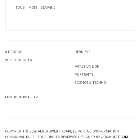
TOUS
MOIS
SEMAINE
1
Sahara marocain: Le Maroc réaffirme son attachement
au processus de néogociations
2
La Méditerranée sur les rives du Saint-Laurent: Une
A PROPOS
DERNIÈRE
histoire des Algériens au Canada
VOS PUBLICITÉS
3
1
1
FAITES UN DON
Culture : L’Algérie participera au 7e Festival du monde
PORTRAITS
L'octroi accidentel du Gant Court.
L'octroi accidentel du Gant Court.
arabe de Montréal
SCIENCE & TECHNO
4
L’ange du Raï, venu spécialement pour chasser les
FACEBOOK KSARI.TV
démons au pays des Amish.
COPYRIGHT © 2026 ALGEROWEB / KSARI, LE PORTAIL D'INFORMATION
COMMUNAUTAIRE - TOUS DROITS RÉSERVÉS DESIGNED BY
JOOMLART.COM
.