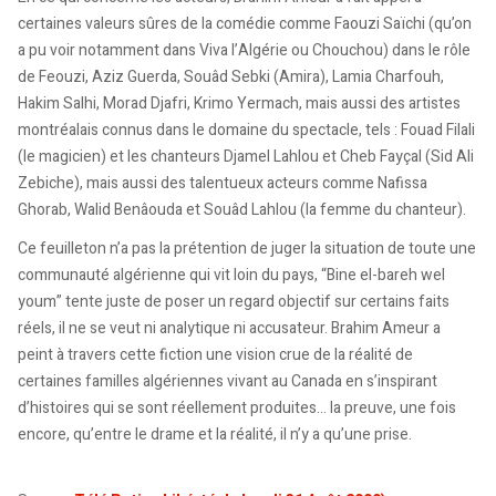
certaines valeurs sûres de la comédie comme Faouzi Saïchi (qu’on
a pu voir notamment dans Viva l’Algérie ou Chouchou) dans le rôle
de Feouzi, Aziz Guerda, Souâd Sebki (Amira), Lamia Charfouh,
Hakim Salhi, Morad Djafri, Krimo Yermach, mais aussi des artistes
montréalais connus dans le domaine du spectacle, tels : Fouad Filali
(le magicien) et les chanteurs Djamel Lahlou et Cheb Fayçal (Sid Ali
Zebiche), mais aussi des talentueux acteurs comme Nafissa
Ghorab, Walid Benâouda et Souâd Lahlou (la femme du chanteur).
Ce feuilleton n’a pas la prétention de juger la situation de toute une
communauté algérienne qui vit loin du pays, “Bine el-bareh wel
youm” tente juste de poser un regard objectif sur certains faits
réels, il ne se veut ni analytique ni accusateur. Brahim Ameur a
peint à travers cette fiction une vision crue de la réalité de
certaines familles algériennes vivant au Canada en s’inspirant
d’histoires qui se sont réellement produites… la preuve, une fois
encore, qu’entre le drame et la réalité, il n’y a qu’une prise.