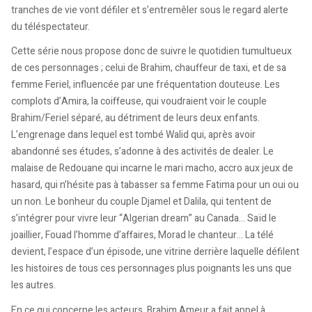
tranches de vie vont défiler et s’entremêler sous le regard alerte
du téléspectateur.
Cette série nous propose donc de suivre le quotidien tumultueux
de ces personnages ; celui de Brahim, chauffeur de taxi, et de sa
femme Feriel, influencée par une fréquentation douteuse. Les
complots d’Amira, la coiffeuse, qui voudraient voir le couple
Brahim/Feriel séparé, au détriment de leurs deux enfants.
L’engrenage dans lequel est tombé Walid qui, après avoir
abandonné ses études, s’adonne à des activités de dealer. Le
malaise de Redouane qui incarne le mari macho, accro aux jeux de
hasard, qui n’hésite pas à tabasser sa femme Fatima pour un oui ou
un non. Le bonheur du couple Djamel et Dalila, qui tentent de
s’intégrer pour vivre leur “Algerian dream” au Canada… Saïd le
joaillier, Fouad l’homme d’affaires, Morad le chanteur… La télé
devient, l’espace d’un épisode, une vitrine derrière laquelle défilent
les histoires de tous ces personnages plus poignants les uns que
les autres.
En ce qui concerne les acteurs, Brahim Ameur a fait appel à