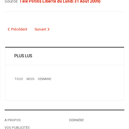
Source:
Télé Potins Libérté du Lundi 31 Août 2009)
Article précédent : Feuilleton Bin el Barah Oua El Youm: Comme un mauvai
Article suivant : Envoûtante Lynda Thalie
Précédent
Suivant
PLUS LUS
TOUS
MOIS
SEMAINE
A PROPOS
DERNIÈRE
VOS PUBLICITÉS