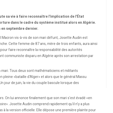
e sa vie à faire reconnaître l'implication de l'État
orture dans le cadre du système institué alors en Algérie.
 en septembre dernier.
 Macron vis-à-vis de son mari défunt, Josette Audin est
che. Cette femme de 87 ans, mère de trois enfants, aura ainsi
pour faire reconnaître la responsabilité des autorités
tant communiste disparu en Algérie après son arrestation par
on mari. Tous deux sont mathématiciens et militants
n pleine «bataille d'Alger» et alors que le général Massu
. Un jour de juin, la vie du couple bascule lorsque des
urs. On lui annonce finalement que son mari s'est évadé «en
atoire». Josette Audin comprend rapidement qu'il n'y a plus
as à la version officielle. Elle dépose une première plainte pour