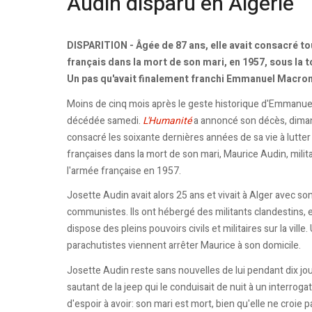
Audin disparu en Algérie
DISPARITION - Âgée de 87 ans, elle avait consacré tout
français dans la mort de son mari, en 1957, sous la t
Un pas qu'avait finalement franchi Emmanuel Macron
Moins de cinq mois après le geste historique d'Emmanuel
décédée samedi.
L'Humanité
a annoncé son décès, diman
consacré les soixante dernières années de sa vie à lutter 
françaises dans la mort de son mari, Maurice Audin, mili
l'armée française en 1957.
Josette Audin avait alors 25 ans et vivait à Alger avec s
communistes. Ils ont hébergé des militants clandestins, e
dispose des pleins pouvoirs civils et militaires sur la ville
parachutistes viennent arrêter Maurice à son domicile.
Josette Audin reste sans nouvelles de lui pendant dix jo
sautant de la jeep qui le conduisait de nuit à un interrog
d'espoir à avoir: son mari est mort, bien qu'elle ne croie p