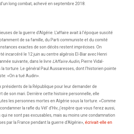
ut d'un long combat, achevé en septembre 2018.
euses de la guerre d'Algérie. L'affaire avait à l'époque suscité
notamment de sa famille, du Parti communiste et du comité
rconstances exactes de son décès restent imprécises. On
 incarcéré le 12 juin au centre algérois El-Biar avec Henri
L'année suivante, dans le livre
L'Affaire Audin
, Pierre Vidal-
a torture. Le général Paul Aussaresses, dont l'historien pointe
iste: «On a tué Audin».
ux présidents de la République pour leur demander de
rt de son mari. Derrière cette histoire personnelle, elle
outes les personnes mortes en Algérie sous la torture. «Comme
 condamner la rafle du Vél' d'Hiv, j'espère que vous ferez aussi,
s qui ne sont pas excusables, mais au moins une condamnation
s par la France pendant la guerre d'Algérie»,
écrivait-elle en