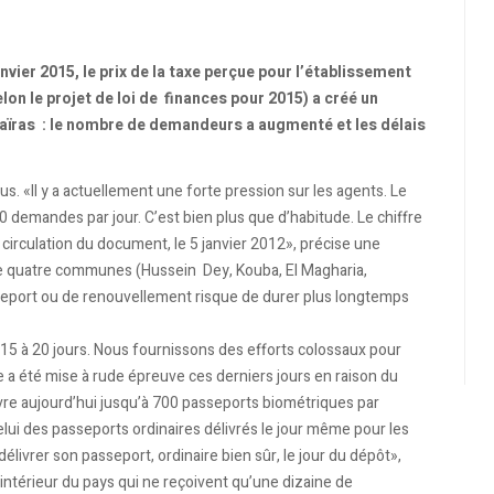
nvier 2015, le prix de la taxe perçue pour l’établissement
on le projet de loi de finances pour 2015) a créé un
aïras : le nombre de demandeurs a augmenté et les délais
lus. «Il y a actuellement une forte pression sur les agents. Le
demandes par jour. C’est bien plus que d’habitude. Le chiffre
irculation du document, le 5 janvier 2012», précise une
vre quatre communes (Hussein Dey, Kouba, El Magharia,
eport ou de renouvellement risque de durer plus longtemps
5 à 20 jours. Nous fournissons des efforts colossaux pour
 a été mise à rude épreuve ces derniers jours en raison du
livre aujourd’hui jusqu’à 700 passeports biométriques par
celui des passeports ordinaires délivrés le jour même pour les
re délivrer son passeport, ordinaire bien sûr, le jour du dépôt»,
l’intérieur du pays qui ne reçoivent qu’une dizaine de