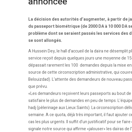
annoncée
La décision des autorités d’augmenter, à partir de ja
du passeport biométrique (de 2000 DA à 10 000 DA sel
problème dont se seraient passés les services des d
se sont allongés.
A Hussein Dey, le hall d’accueil de la daïra ne désemplit p
service reçoit depuis quelques jours une moyenne de 150 
dépassait rarement les 100 demandes depuis la mise en c
source de cette circonscription administrative, qui cou
Belouizdad). L’attente des demandeurs de nouveau pass
que prévu.
«Les demandeurs reçoivent leurs passeports au bout de 1
satisfaire le plus de demandes en peu de temps. L’équipe
hadj (pèlerinage aux Lieux Saints). La circonscription dé
semaine. A ce quota, déjà très important, il faut ajouter 
cas les plus urgents. Il suffit d’un justificatif pour se fai
signale notre source qui affirme «jalouser» les daïras de 