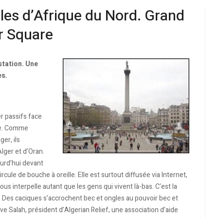
ples d’Afrique du Nord. Grand
r Square
station. Une
es.
r passifs face
rie. Comme
er, ils
lger et d’Oran.
ourd’hui devant
rcule de bouche à oreille. Elle est surtout diffusée via Internet,
us interpelle autant que les gens qui vivent là-bas. C’est la
s. Des caciques s’accrochent bec et ongles au pouvoir bec et
rve Salah, président d’Algerian Relief, une association d’aide