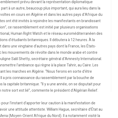
ssemblement prévu devant la représentation diplomatique
 part à un autre, beaucoup plus important, qui aura lieu dans la
voltes en cours en Algérie et dans les autres pays d’Afrique du
tes ont été invités à rejoindre les manifestants en brandissant
ion”, ce rassemblement est initié par plusieurs organisations
tional, Human Right Watch et le réseau euroméditerranéen des
ions d’étudiants britanniques. Il débutera à 12 heures. À la
dans une vingtaine d’autres pays dont la France, les États-
ec les mouvements de révolte dans le monde arabe et contre
ligne Salil Shetty, secrétaire général d’Amnesty International.
nsmettre l’ambiance qui règne à la place Tahrir, au Caire. Les
nt les marches en Algérie. “Nous ferons en sorte d’être
 Il a pris connaissance du rassemblement par la bouche de
 la capitale britannique. “Il y a une année, on se disputait pour
notre sort est lié”, commente le président d’Algérian Relief.
 pour l’instant d’apporter leur caution à la manifestation de
avoir une attitude attentiste. William Hague, secrétaire d’État au
 Mena (Moyen-Orient Afrique du Nord). Il a notamment visité la