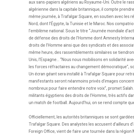
aux sans-papiers algériens au Royaume-Uni. Outre le ra
algérienne dans la capitale britannique, il compte prendre
même journée, à Trafalgar Square, en soutien avec les ré
Nord, dont l’Égypte, la Tunisie et le Maroc. Nos compatrio
l’emblème national. Sous le titre “Journée mondiale d’act
de défense des droits de l’Homme dont Amnesty Interna
droits de l’Homme ainsi que des syndicats et des associat
même heure, des rassemblements similaires se tiendront 
Unis, l’Espagne… “Nous nous mobilisons en solidarité av
les forces réfractaires au changement démocratique”, sou
Un écran géant sera installé à Trafalgar Square pour retra
manifestants seront néanmoins privés d’images concerna
nombreux pour faire entendre notre voix”, promet Salah.
militants égyptiens des droits de l’Homme, très actifs dans
un match de football. Aujourd’hui, on se rend compte que 
Officiellement, les autorités britanniques se sont gardées
Trafalgar Square. Des analystes les accusent d’ailleurs d’
Foreign Office, vient de faire une tournée dans la région