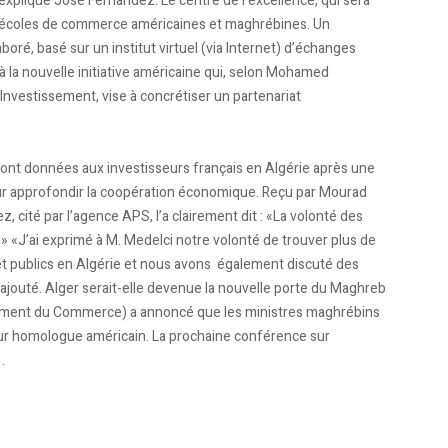
xpliqué José Fernandez. Le centre de l’excellence, qui sera
es écoles de commerce américaines et maghrébines. Un
ré, basé sur un institut virtuel (via Internet) d’échanges
 à la nouvelle initiative américaine qui, selon Mohamed
’Investissement, vise à concrétiser un partenariat
ront données aux investisseurs français en Algérie après une
pour approfondir la coopération économique. Reçu par Mourad
 cité par l’agence APS, l’a clairement dit : «La volonté des
.» «J’ai exprimé à M. Medelci notre volonté de trouver plus de
et publics en Algérie et nous avons également discuté des
il ajouté. Alger serait-elle devenue la nouvelle porte du Maghreb
rtement du Commerce) a annoncé que les ministres maghrébins
ur homologue américain. La prochaine conférence sur
.