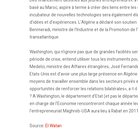
Des financement destinés aux jeunes entrepreneurs», a e
basé au Maroc, aspire à terme à créer des liens entre l
incubateur de nouvelles technologies sera également élabo
d’idées et d’expériences. L’Algérie a déclaré son soutien
Benmeradi, ministre de l’Industrie et de la Promotion de l
transatlantique.
Washington, qui n’ignore pas que de grandes facilités se
période de crise, entend utiliser tous les instruments 
Medelci, ministre des Affaires étrangères, José Fernandez,
Etats-Unis est d’avoir une plus large présence en Algérie
moyens de travailler ensemble dans les secteurs privés 
opportunités de renforcer les relations bilatérales», a-t-
? A Washington, le département d’Etat (et pas le dépa
en charge de l’Economie rencontreront chaque année le
l’entrepreneuriat Maghreb-USA aura lieu à Rabat en 2011
Source:
El Watan