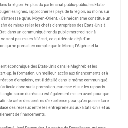
 la région. En plus du partenariat public-public, les Etats-
ouger les lignes, rapprocher les pays de la région, au moins sur
ne s’intéresse qu’au Moyen-Orient. «Ce mécanisme constitue un
fin de mieux relier les chefs d’entreprises des Etats-Unis à
’Etat, dans un communiqué rendu public mercredi soir à
e ne sont pas mises à l’écart, ce qui dénote déjà d’un
n qui ne prenait en compte que le Maroc, l’Algérie et la
ment économique des Etats-Unis dans le Maghreb et les
art-up, la formation, un meilleur accès aux financements et à
 création d’emplois», est-il détaillé dans le même communiqué.
, s’articule donc sur la promotion jeunesse et sur les rapports
cept anglo-saxon du réseau est également mis en avant pour que
afin de créer des centres d’excellence pour qu’on puisse faire
place des réseaux entre les entrepreneurs aux Etats-Unis et au
galement de financements.