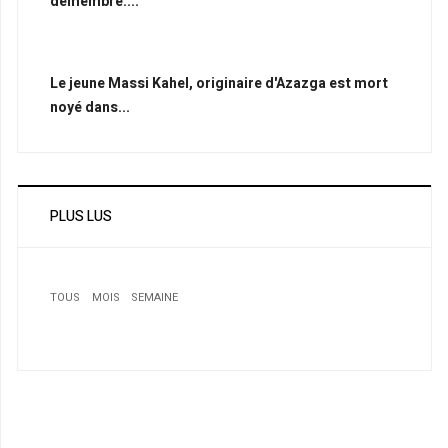
démembré....
Le jeune Massi Kahel, originaire d'Azazga est mort
noyé dans...
PLUS LUS
TOUS
MOIS
SEMAINE
1
L’intimité de l’effet Jarre pour les intimes étalée
2
Lettre d'une musulmane aux nord-américaines