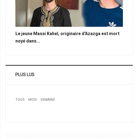
Le jeune Massi Kahel, originaire d'Azazga est mort
noyé dans...
PLUS LUS
TOUS
MOIS
SEMAINE
1
Les compétences algériennes établies à l’étranger et
l’exemple des Verts: L’appel du pays
2