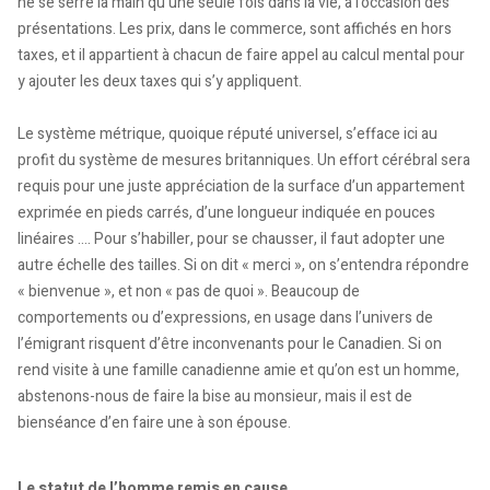
ne se serre la main qu’une seule fois dans la vie, à l’occasion des
présentations. Les prix, dans le commerce, sont affichés en hors
taxes, et il appartient à chacun de faire appel au calcul mental pour
y ajouter les deux taxes qui s’y appliquent.
Le système métrique, quoique réputé universel, s’efface ici au
profit du système de mesures britanniques. Un effort cérébral sera
requis pour une juste appréciation de la surface d’un appartement
exprimée en pieds carrés, d’une longueur indiquée en pouces
linéaires .... Pour s’habiller, pour se chausser, il faut adopter une
autre échelle des tailles. Si on dit « merci », on s’entendra répondre
« bienvenue », et non « pas de quoi ». Beaucoup de
comportements ou d’expressions, en usage dans l’univers de
l’émigrant risquent d’être inconvenants pour le Canadien. Si on
rend visite à une famille canadienne amie et qu’on est un homme,
abstenons-nous de faire la bise au monsieur, mais il est de
bienséance d’en faire une à son épouse.
Le statut de l’homme remis en cause