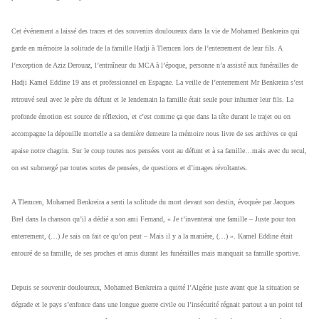
Cet événement a laissé des traces et des souvenirs douloureux dans la vie de Mohamed Benkreira qui
garde en mémoire la solitude de la famille Hadji à Tlemcen lors de l’enterrement de leur fils. A
l’exception de Aziz Derouaz, l’entraîneur du MCA à l’époque, personne n’a assisté aux funérailles de
Hadji Kamel Eddine 19 ans et professionnel en Espagne. La veille de l’enterrement Mr Benkreira s’est
retrouvé seul avec le père du défunt et le lendemain la famille était seule pour inhumer leur fils. La
profonde émotion est source de réflexion, et c’est comme ça que dans la tête durant le trajet ou on
accompagne la dépouille mortelle a sa dernière demeure la mémoire nous livre de ses archives ce qui
apaise notre chagrin. Sur le coup toutes nos pensées vont au défunt et à sa famille…mais avec du recul,
on est submergé par toutes sortes de pensées, de questions et d’images révoltantes.
A Tlemcen, Mohamed Benkreira a senti la solitude du mort devant son destin, évoquée par Jacques
Brel dans la chanson qu’il a dédié a son ami Fernand, « Je t’inventerai une famille – Juste pour ton
enterrement, (…) Je sais on fait ce qu’on peut – Mais il y a la manière, (…) ». Kamel Eddine était
entouré de sa famille, de ses proches et amis durant les funérailles mais manquait sa famille sportive.
Depuis se souvenir douloureux, Mohamed Benkreira a quitté l’Algérie juste avant que la situation se
dégrade et le pays s’enfonce dans une longue guerre civile ou l’insécurité régnait partout a un point tel