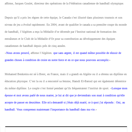
affirme, Jacques Goulet, directeur des opérations de la Fédération canadienne de handball olympique.
Depuis qu’il a pris les règnes de cette équipe, le Canada s’est illustré dans plusieurs tournois et son
niveau de jeu a évolué rapidement. En 2004, avant de qualifier le canada a sa première coupe du monde
de handball, l’Algérien a reçu la Médaille d’or décernée par l’Institut national de formation des
entraîneurs et le Club de la Médaille d’Or pour sa contribution au développement des équipes
canadiennes de handball depuis près de cinq années.
«
Nous avons prouvé,
affirme l’Algérien.
que sans argent, il est quand même possible de réussir de
grandes choses à condition de croire en notre force et en ce que nous pouvons accomplir.
»
Mohamed Benkreira est né à Brest, en France, mais il a grandi en Algérie ou il a obtenu un diplôme en
éducation physique. C’est la ou il a rencontré sa femme, Hamdi El-Batoul qui est également détentrice
du même diplôme. Le couple s’est formé pendant qu’ils fréquentaient l’institut de sport. «
Lorsque mon
épouse et moi avons parlé de nous marier, je lui ai dit que je deviendrais son mari à condition qu'elle
accepte de passer en deuxième. Elle m'a demandé si j'étais déjà marié, ce à quoi j'ai répondu : Oui, au
handball. Vous comprenez maintenant l'importance du handball dans ma vie.
»