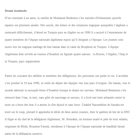
Drame inattendu
D’un continent à un autre, la carrière de Mohamed Benkreira s’est enrichie d'événements sportifs
repartis sur plusieurs années. Des succès, des échecs et des situations tragiques auxquelles l’algérien a
surmonté difficilement, d’abord en Turquie puis en Algérie ou en 1990 il a assisté à l’enterrement de
quatre membres de l’équipe nationale algérienne espoir qu’il dirigeait a l’époque. Les joueurs sont
morts lors du tragique naufrage de leur bateau dans le canal du Bosphore en Turquie. L’équipe
Algérienne était invitée au tournoi d’Istanbul ou figurait quatre nations : la Russie, l’Algérie, l’Iraq et
la Turquie, pays organisateur.
Parmi les soixante dix athlètes et membres des délégations, dix personnes ont perdu la vie. L’accident
s’est produit le 19 mai 1990, la veille du départ des équipes vers leur pays d’origine. Du bateau, tout le
monde admirait la mosquée bleue d’Istanbul lorsque le drame est survenu. Mohamed Benkreira s’est
retrouvé dans l’eau, la nuit, sans gilet de sauvetage ni secours, il a livré une lutte acharnée contre la
mort ou a force des bras il a atteint la côte épuisé et sans force. Chahlef Nassreddine de Annaba est
mort sur le coup, plutard il apprendra le décès de deux autres joueurs, dont le gardien de but de la DNC
d’Alger et du chef de la délégation Algérienne, M. Bourahla, un homme marié et père de trois enfants,
originaire de Blida. Bouzerar Farouk, entraîneur à l’époque de l’équipe nationale de handball faisait
partie de la délégation sportive.