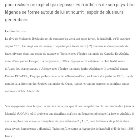
pour réaliser un exploit qui dépasse les frontières de son pays. Une
légende se forme autour de lui et nourrit l’espoir de plusieurs
générations.
Le rêve de ……
Le rêve de Mohamed Benkreira est de consacrer sa vie à son sport favori, le handball, qu’il pratique
depuis 1976. En vingt ans de carrière, il a participé à trente deux (32) tournois et championnats de
hauts niveaux dont une coupe du monde en Tunisie avec l’équipe nationale du Canada. En Algérie,
avant d’émigrer en Europe, il a remporté en 1988 à l’époque où il entraînait le club Nadit senior
d’Alger, les championnats d’Afrique avec l’équipe nationale junior Algérienne. Il a entraîné durant
l’année 1995-1996, l’équipe professionnelle de Villeneuve-d’ascq en France et a partir de 1997, il a été
nommé à la direction des équipes nationales du Qatar, juniors et seniors garçons et en même temps
entraîneur d’Al-SAAd club.
Son engagement dans le sport va au delà de la pratique et des compétitions. A l’université du Québec à
Montréal (UQAM), où il a obtenu une deuxième maîtrise en éducation physique (la 1ere en Algérie), il
a mis en place une nouvelle conception de jeux défensive 3 ; 1 ; 2, dont la thèse a été publiée dans
deux revues Européennes ; (Handball Training) Allemagne et (Approche de handball nº45 de juin 1998)
france.