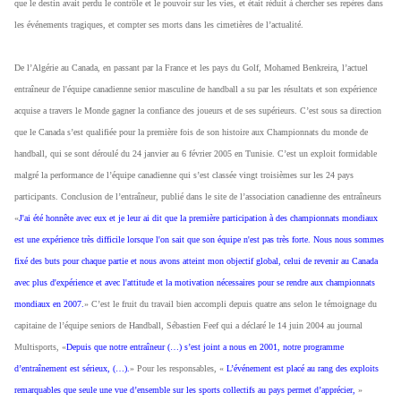
que le destin avait perdu le contrôle et le pouvoir sur les vies, et était réduit à chercher ses repères dans
les événements tragiques, et compter ses morts dans les cimetières de l’actualité.
De l’Algérie au Canada, en passant par la France et les pays du Golf, Mohamed Benkreira, l’actuel
entraîneur de l'équipe canadienne senior masculine de handball a su par les résultats et son expérience
acquise a travers le Monde gagner la confiance des joueurs et de ses supérieurs. C’est sous sa direction
que le Canada s’est qualifiée pour la première fois de son histoire aux Championnats du monde de
handball, qui se sont déroulé du 24 janvier au 6 février 2005 en Tunisie. C’est un exploit formidable
malgré la performance de l’équipe canadienne qui s’est classée vingt troisièmes sur les 24 pays
participants. Conclusion de l’entraîneur, publié dans le site de l’association canadienne des entraîneurs
«
J'ai été honnête avec eux et je leur ai dit que la première participation à des championnats mondiaux
est une expérience très difficile lorsque l'on sait que son équipe n'est pas très forte. Nous nous sommes
fixé des buts pour chaque partie et nous avons atteint mon objectif global, celui de revenir au Canada
avec plus d'expérience et avec l'attitude et la motivation nécessaires pour se rendre aux championnats
mondiaux en 2007.
» C’est le fruit du travail bien accompli depuis quatre ans selon le témoignage du
capitaine de l’équipe seniors de Handball, Sébastien Feef qui a déclaré le 14 juin 2004 au journal
Multisports, «
Depuis que notre entraîneur (…) s’est joint a nous en 2001, notre programme
d’entraînement est sérieux, (…).
» Pour les responsables, «
L’événement est placé au rang des exploits
remarquables que seule une vue d’ensemble sur les sports collectifs au pays permet d’apprécier,
»