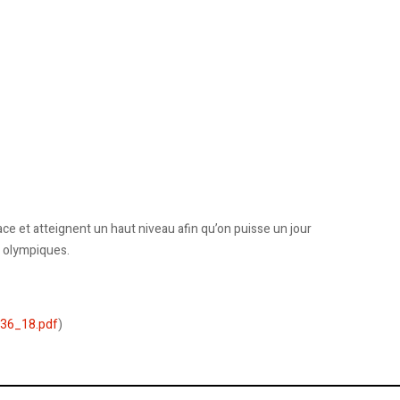
ce et atteignent un haut niveau afin qu’on puisse un jour
x olympiques.
n36_18.pdf
)