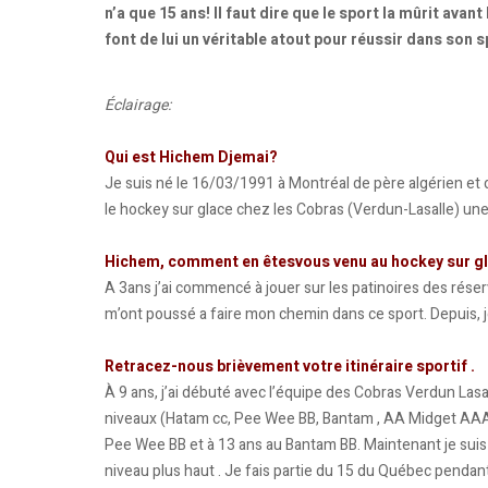
n’a que 15 ans! Il faut dire que le sport la mûrit ava
font de lui un véritable atout pour réussir dans son s
Éclairage:
Qui est Hichem Djemai?
Je suis né le 16/03/1991 à Montréal de père algérien et
le hockey sur glace chez les Cobras (Verdun-Lasalle) une é
Hichem, comment en êtesvous venu au hockey sur g
A 3ans j’ai commencé à jouer sur les patinoires des rés
m’ont poussé a faire mon chemin dans ce sport. Depuis, je 
Retracez-nous brièvement votre itinéraire sportif .
À 9 ans, j’ai débuté avec l’équipe des Cobras Verdun Lasalle
niveaux (Hatam cc, Pee Wee BB, Bantam , AA Midget AAA, ju
Pee Wee BB et à 13 ans au Bantam BB. Maintenant je sui
niveau plus haut . Je fais partie du 15 du Québec pendan