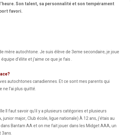
nt l’heure. Son talent, sa personnalité et son tempérament
port favori.
 de mère autochtone. Je suis élève de 3eme secondaire, je joue
quipe d’élite et j’aime ce que je fais .
lace?
erves autochtones canadiennes. Et ce sont mes parents qui
ne l’ai plus quitté.
 Il faut savoir qu’il y a plusieurs catégories et plusieurs
nior major, Club école, ligue nationale) À 12 ans, j’étais au
s dans Bantam AA et on me fait jouer dans les Midget AAA, un
t 3ans.