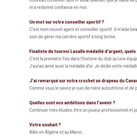
nouveau conseiller sportif Belal Skander que je salue au 
m’a redonné confiance en moi .
Un mot sur votre conseiller sportif ?
C’est mon nouvel agent et conseiller sportif .il m’aide be
soin de gérer ma carrière sportif à long terme.
Finaliste du tournoi Lasalle médaillé d’argent, quel
C’est la première fois dans l’histoire du club qu’une équ
J’aurais aimé avoir la médaille d’or. Je dédie cette médai
J’ai remarqué sur votre crochet un drapeau du Canada 
Comme vous le savez je suis de mère autochtone et de père
Quelles sont vos ambitions dans l’avenir ?
Continuer mes études, être un joueur professionnel et j
Votre souhait ?
Aller en Algérie et au Maroc