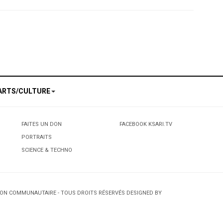
 Ottawa
ARTS/CULTURE
FAITES UN DON
FACEBOOK KSARI.TV
PORTRAITS
SCIENCE & TECHNO
TION COMMUNAUTAIRE - TOUS DROITS RÉSERVÉS DESIGNED BY