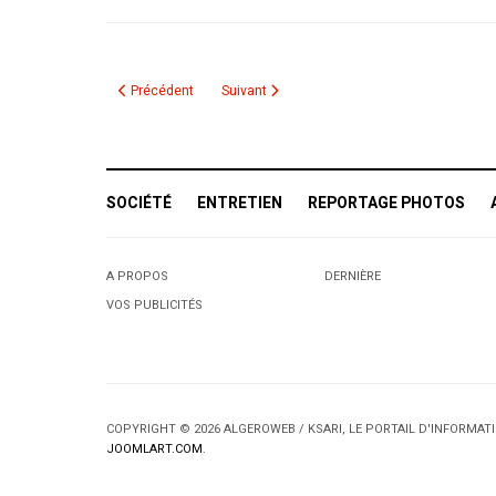
Article précédent : Offres d’emploi à l’Ambassade d’Algérie à
Article suivant : Semaine du 29 mai 2009
Précédent
Suivant
SOCIÉTÉ
ENTRETIEN
REPORTAGE PHOTOS
A PROPOS
DERNIÈRE
VOS PUBLICITÉS
COPYRIGHT © 2026 ALGEROWEB / KSARI, LE PORTAIL D'INFORMA
JOOMLART.COM
.