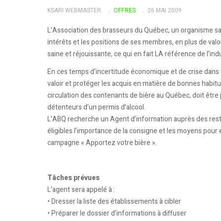
KSARI WEBMASTER
OFFRES
26 MAI 2009
L’Association des brasseurs du Québec, un organisme san
intérêts et les positions de ses membres, en plus de val
saine et réjouissante, ce qui en fait LA référence de l’in
En ces temps d’incertitude économique et de crise dans le
valoir et protéger les acquis en matière de bonnes habit
circulation des contenants de bière au Québec, doit être 
détenteurs d’un permis d’alcool.
L’ABQ recherche un Agent d’information auprès des resta
éligibles l’importance de la consigne et les moyens pour
campagne « Apportez votre bière ».
Tâches prévues
L’agent sera appelé à :
• Dresser la liste des établissements à cibler
• Préparer le dossier d’informations à diffuser