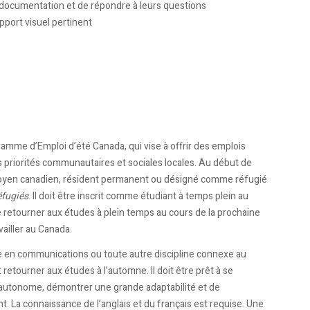
 la documentation et de répondre à leurs questions
pport visuel pertinent
amme d’Emploi d’été Canada, qui vise à offrir des emplois
s priorités communautaires et sociales locales. Au début de
e citoyen canadien, résident permanent ou désigné comme réfugié
éfugiés
. Il doit être inscrit comme étudiant à temps plein au
de retourner aux études à plein temps au cours de la prochaine
vailler au Canada.
e en communications ou toute autre discipline connexe au
retourner aux études à l’automne. Il doit être prêt à se
re autonome, démontrer une grande adaptabilité et de
ent. La connaissance de l’anglais et du français est requise. Une