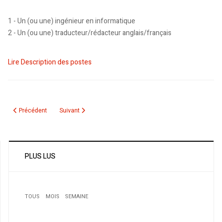
1 - Un (ou une) ingénieur en informatique
2 - Un (ou une) traducteur/rédacteur anglais/français
Lire Description des postes
Article précédent : Emplois au recensement
Article suivant : Emploi: Poste d’agent d’information auprè
Précédent
Suivant
PLUS LUS
TOUS
MOIS
SEMAINE