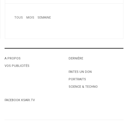
TOUS
MOIS
SEMAINE
A PROPOS
DERNIÈRE
VOS PUBLICITÉS
1
1
1
FAITES UN DON
PORTRAITS
Fayza Abdallaoui ou le combat des femmes
L'octroi accidentel du Gant Court.
L'octroi accidentel du Gant Court.
immigrantes francophones
SCIENCE & TECHNO
2
FACEBOOK KSARI.TV
Une Maghrébine enceinte décède de la grippe A