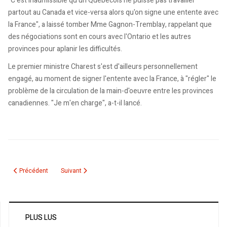
"C'est inadmissible qu'un Québécois ne puisse pas travailler
partout au Canada et vice-versa alors qu'on signe une entente avec
la France", a laissé tomber Mme Gagnon-Tremblay, rappelant que
des négociations sont en cours avec l'Ontario et les autres
provinces pour aplanir les difficultés.
Le premier ministre Charest s'est d'ailleurs personnellement
engagé, au moment de signer l'entente avec la France, à "régler" le
problème de la circulation de la main-d'oeuvre entre les provinces
canadiennes. "Je m'en charge", a-t-il lancé.
Article précédent : Huit qualités pour réussir
Article suivant : Transiger avec un défaitiste
Précédent
Suivant
PLUS LUS