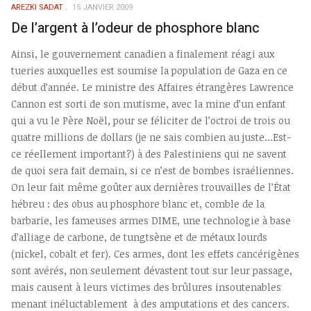
AREZKI SADAT
15 JANVIER 2009
De l’argent à l’odeur de phosphore blanc
Ainsi, le gouvernement canadien a finalement réagi aux
tueries auxquelles est soumise la population de Gaza en ce
début d’année. Le ministre des Affaires étrangères Lawrence
Cannon est sorti de son mutisme, avec la mine d’un enfant
qui a vu le Père Noël, pour se féliciter de l’octroi de trois ou
quatre millions de dollars (je ne sais combien au juste…Est-
ce réellement important?) à des Palestiniens qui ne savent
de quoi sera fait demain, si ce n’est de bombes israéliennes.
On leur fait même goûter aux dernières trouvailles de l’État
hébreu : des obus au phosphore blanc et, comble de la
barbarie, les fameuses armes DIME, une technologie à base
d’alliage de carbone, de tungtsène et de métaux lourds
(nickel, cobalt et fer). Ces armes, dont les effets cancérigènes
sont avérés, non seulement dévastent tout sur leur passage,
mais causent à leurs victimes des brûlures insoutenables
menant inéluctablement à des amputations et des cancers.