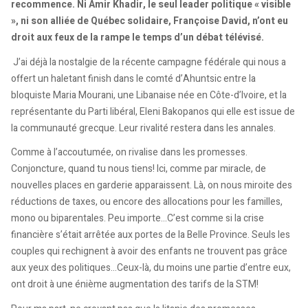
recommence. Ni Amir Khadir, le seul leader politique « visible
», ni son alliée de Québec solidaire, Françoise David, n’ont eu
droit aux feux de la rampe le temps d’un débat télévisé.
J’ai déjà la nostalgie de la récente campagne fédérale qui nous a
offert un haletant finish dans le comté d’Ahuntsic entre la
bloquiste Maria Mourani, une Libanaise née en Côte-d’Ivoire, et la
représentante du Parti libéral, Eleni Bakopanos qui elle est issue de
la communauté grecque. Leur rivalité restera dans les annales.
Comme à l’accoutumée, on rivalise dans les promesses.
Conjoncture, quand tu nous tiens! Ici, comme par miracle, de
nouvelles places en garderie apparaissent. Là, on nous miroite des
réductions de taxes, ou encore des allocations pour les familles,
mono ou biparentales. Peu importe…C’est comme si la crise
financière s’était arrêtée aux portes de la Belle Province. Seuls les
couples qui rechignent à avoir des enfants ne trouvent pas grâce
aux yeux des politiques…Ceux-là, du moins une partie d’entre eux,
ont droit à une énième augmentation des tarifs de la STM!