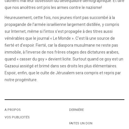
cachent mal leur obsession du déséquilibre démographique. Et dire
que nos ancêtres ont pris les armes contre le nazisme!
Heureusement, cette fois, nos jeunes n’ont pas succombé à la
propagande de l’armée israélienne largement distillée, y compris
sur Internet, même si l’intox s’est propagée à des titres aussi
vénérables que le journal « Le Monde ». C’est là une source de
fierté et d’espoir. Fierté, car la diaspora musulmane ne reste pas
immobile, à l’inverse de nos frères otages des dictatures arabes,
quand « casser du goy » devient licite. Surtout quand ce goy est un
Gazaoui assiégé et brimé dans ses droits les plus élémentaires.
Espoir, enfin, que le culte de Jérusalem sera compris et repris par
notre progéniture.
A PROPOS
DERNIÈRE
VOS PUBLICITÉS
FAITES UN DON