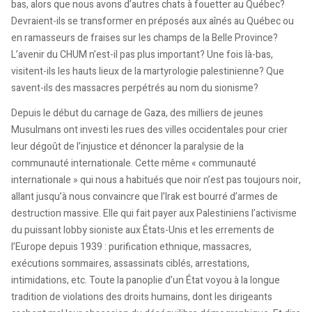
bas, alors que nous avons d’autres chats à fouetter au Québec?
Devraient-ils se transformer en préposés aux aînés au Québec ou
en ramasseurs de fraises sur les champs de la Belle Province?
L’avenir du CHUM n’est-il pas plus important? Une fois là-bas,
visitent-ils les hauts lieux de la martyrologie palestinienne? Que
savent-ils des massacres perpétrés au nom du sionisme?
Depuis le début du carnage de Gaza, des milliers de jeunes
Musulmans ont investi les rues des villes occidentales pour crier
leur dégoût de l’injustice et dénoncer la paralysie de la
communauté internationale. Cette même « communauté
internationale » qui nous a habitués que noir n’est pas toujours noir,
allant jusqu’à nous convaincre que l’Irak est bourré d’armes de
destruction massive. Elle qui fait payer aux Palestiniens l’activisme
du puissant lobby sioniste aux États-Unis et les errements de
l’Europe depuis 1939 : purification ethnique, massacres,
exécutions sommaires, assassinats ciblés, arrestations,
intimidations, etc. Toute la panoplie d’un État voyou à la longue
tradition de violations des droits humains, dont les dirigeants