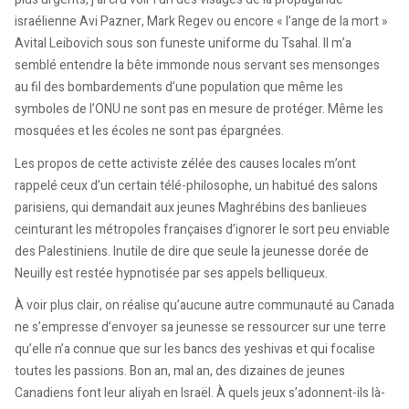
israélienne Avi Pazner, Mark Regev ou encore « l’ange de la mort »
Avital Leibovich sous son funeste uniforme du Tsahal. Il m’a
semblé entendre la bête immonde nous servant ses mensonges
au fil des bombardements d’une population que même les
symboles de l’ONU ne sont pas en mesure de protéger. Même les
mosquées et les écoles ne sont pas épargnées.
Les propos de cette activiste zélée des causes locales m’ont
rappelé ceux d’un certain télé-philosophe, un habitué des salons
parisiens, qui demandait aux jeunes Maghrébins des banlieues
ceinturant les métropoles françaises d’ignorer le sort peu enviable
des Palestiniens. Inutile de dire que seule la jeunesse dorée de
Neuilly est restée hypnotisée par ses appels belliqueux.
À voir plus clair, on réalise qu’aucune autre communauté au Canada
ne s’empresse d’envoyer sa jeunesse se ressourcer sur une terre
qu’elle n’a connue que sur les bancs des yeshivas et qui focalise
toutes les passions. Bon an, mal an, des dizaines de jeunes
Canadiens font leur aliyah en Israël. À quels jeux s’adonnent-ils là-