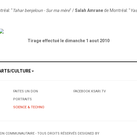
réal: "
Tahar benjeloun - Sur ma mère
" /
Salah Amrane
de Montréal: "
Yas
Tirage effectué le dimanche 1 aout 2010
ARTS/CULTURE
FAITES UN DON
FACEBOOK KSARI.TV
PORTRAITS
SCIENCE & TECHNO
TION COMMUNAUTAIRE - TOUS DROITS RÉSERVÉS DESIGNED BY