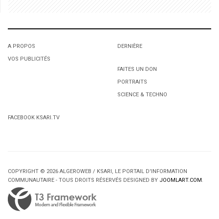
Hommage à la femme algérienne. Expo à Montréal
1
1
A PROPOS
DERNIÈRE
L'octroi accidentel du Gant Court.
L'octroi accidentel du Gant Court.
VOS PUBLICITÉS
FAITES UN DON
PORTRAITS
SCIENCE & TECHNO
3
Laval: Cinq présumés voleurs de portefeuilles arrêtés
FACEBOOK KSARI.TV
2
2
COPYRIGHT © 2026 ALGEROWEB / KSARI, LE PORTAIL D'INFORMATION
Protection de la jeunesse: «Il faut débarquer dans les
Protection de la jeunesse: «Il faut débarquer dans les
COMMUNAUTAIRE - TOUS DROITS RÉSERVÉS DESIGNED BY
JOOMLART.COM
.
DPJ», insiste Isabelle Maréchal
DPJ», insiste Isabelle Maréchal
4