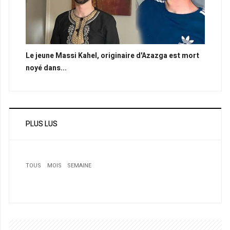
Le jeune Massi Kahel, originaire d'Azazga est mort
noyé dans...
PLUS LUS
TOUS
MOIS
SEMAINE
1
Chaouchi, Belkalem, Hadj Aissa et Lamouchia regagnent
les rangs des Verts
2