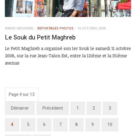
WAHID MEGHERBI
REPORTAGES PHOTOS
16 OCTOBRE 2008
Le Souk du Petit Maghreb
Le Petit Maghreb a organisé son 1er Souk le samedi 11 octobre
2008, sur la rue Jean-Talon Est, entre la 12ième et la 15ième
avenue
Page 4 sur 13
Démarrer
Précédent
1
2
3
4
5
6
7
8
9
10