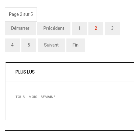
Page 2 sur 5
Démarrer
Précédent
1
2
3
4
5
Suivant
Fin
PLUS LUS
TOUS
MOIS
SEMAINE
1
AMIR JALAL : à suivre...
2
L’invasion barbare ou le déclin du parti québécois
trifluvien.