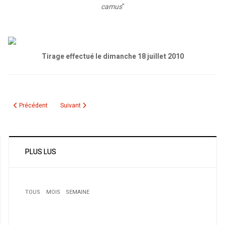
camus
"
Tirage effectué le dimanche 18 juillet 2010
Article précédent : Résultat du tirage des livres "Yasmina Khadra - Ce que le 
Article suivant : Directions
Précédent
Suivant
PLUS LUS
TOUS
MOIS
SEMAINE
1
Le CCA à Montréal organise un IFTAR du Ramadhan