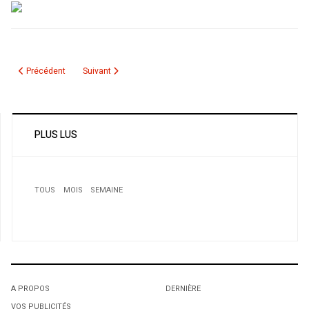
Article précédent : Offre d’emploi: Agent Administratif au Centre Islamique 
Article suivant : Emploi MESRS en Algerie
Précédent
Suivant
PLUS LUS
TOUS
MOIS
SEMAINE
A PROPOS
DERNIÈRE
VOS PUBLICITÉS