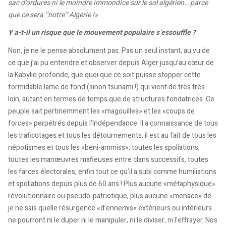
sac d’ordures ni le moindre immondice sur le sol algérien… parce
que ce sera ‘‘notre’’ Algérie !»
Y a-t-il un risque que le mouvement populaire s’essouffle ?
Non, je ne le pense absolument pas. Pas un seul instant, au vu de
ce que j’ai pu entendre et observer depuis Alger jusqu’au cœur de
la Kabylie profonde, que quoi que ce soit puisse stopper cette
formidable lame de fond (sinon tsunami !) qui vient de très très
loin, autant en termes de temps que de structures fondatrices. Ce
peuple sait pertinemment les «magouilles» et les «coups de
forces» perpétrés depuis l’Indépendance. Il a connaissance de tous
les traficotages et tous les détournements, il est au fait de tous les
népotismes et tous les «beni-ammiss», toutes les spoliations,
toutes les manœuvres mafieuses entre clans successifs, toutes
les farces électorales, enfin tout ce qu’il a subi comme humiliations
et spoliations depuis plus de 60 ans ! Plus aucune «métaphysique»
révolutionnaire ou pseudo-patriotique, plus aucune «menace» de
je ne sais quelle résurgence «d’ennemis» extérieurs ou intérieurs…
ne pourront ni le duper ni le manipuler, ni le diviser, ni l’effrayer. Nos