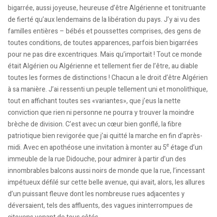
bigarrée, aussi joyeuse, heureuse d’être Algérienne et tonitruante
de fierté qu’aux lendemains de la libération du pays. J’y ai vu des
familles entières – bébés et poussettes comprises, des gens de
toutes conditions, de toutes apparences, parfois bien bigarrées
pour ne pas dire excentriques. Mais qu’importait ! Tout ce monde
était Algérien ou Algérienne et tellement fier de l’être, au diable
toutes les formes de distinctions ! Chacun a le droit d’être Algérien
à sa manière. J’ai ressenti un peuple tellement uni et monolithique,
tout en affichant toutes ses «variantes», que j’eus la nette
conviction que rien ni personne ne pourra y trouver la moindre
brèche de division. C’est avec un cœur bien gonflé, la fibre
patriotique bien revigorée que j’ai quitté la marche en fin d’après-
e
midi. Avec en apothéose une invitation à monter au 5
étage d’un
immeuble de la rue Didouche, pour admirer à partir d’un des
innombrables balcons aussi noirs de monde que la rue, l’incessant
impétueux défilé sur cette belle avenue, qui avait, alors, les allures
d’un puissant fleuve dont les nombreuse rues adjacentes y
déversaient, tels des affluents, des vagues ininterrompues de