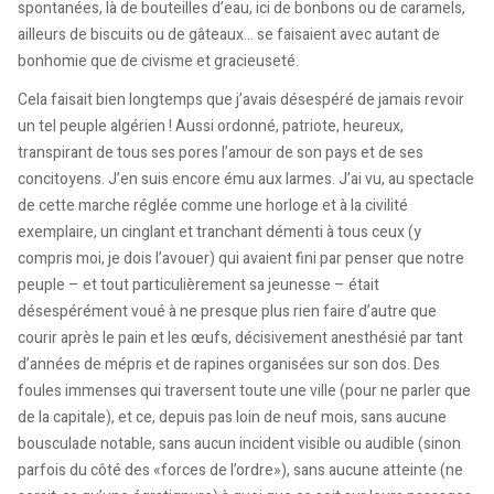
spontanées, là de bouteilles d’eau, ici de bonbons ou de caramels,
ailleurs de biscuits ou de gâteaux… se faisaient avec autant de
bonhomie que de civisme et gracieuseté.
Cela faisait bien longtemps que j’avais désespéré de jamais revoir
un tel peuple algérien ! Aussi ordonné, patriote, heureux,
transpirant de tous ses pores l’amour de son pays et de ses
concitoyens. J’en suis encore ému aux larmes. J’ai vu, au spectacle
de cette marche réglée comme une horloge et à la civilité
exemplaire, un cinglant et tranchant démenti à tous ceux (y
compris moi, je dois l’avouer) qui avaient fini par penser que notre
peuple – et tout particulièrement sa jeunesse – était
désespérément voué à ne presque plus rien faire d’autre que
courir après le pain et les œufs, décisivement anesthésié par tant
d’années de mépris et de rapines organisées sur son dos. Des
foules immenses qui traversent toute une ville (pour ne parler que
de la capitale), et ce, depuis pas loin de neuf mois, sans aucune
bousculade notable, sans aucun incident visible ou audible (sinon
parfois du côté des «forces de l’ordre»), sans aucune atteinte (ne