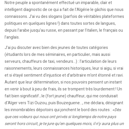
Notre peuple a spontanément effectué un imparable, clair et
intelligent diagnostic de ce qui a fait de l’Algérie le gâchis que nous
connaissons. J’ai vu des slogans (parfois de véritables plateformes
politiques en quelques lignes !) dans toutes sortes de langues,
depuis l’arabe jusqu’au russe, en passant par l’italien, le français ou
l’anglais.
J’ai pu discuter avec bien des jeunes de toutes catégories
(étudiants lors de mes séminaires, en particulier, mais aussi
serveurs, chauffeurs de taxi, vendeurs…) : l’articulation de leurs
raisonnements, leurs connaissances historiques, leur si aigu, si vrai
et si étayé sentiment d’injustice et d’arbitraire m’ont étonné et ravi.
Autant que leur détermination, si nos pouvoirs pensent un instant
en venir à bout à peu de frais, ils se trompent très lourdement ! Un
fait bien significatif ; le (fort jeune) chauffeur, qui me conduisait
d’Alger vers Tizi Ouzou, puis Bouzeguene…, me déclara, désignant
les innombrables dépotoirs qui jonchent le bord des routes :
«Dès
que ces voleurs qui nous ont privés si longtemps de notre pays
seront hors circuit, je te jure qu’en quelques mois, il n’y aura plus un