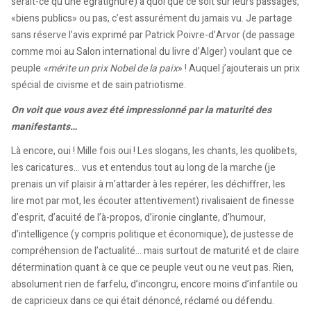
serait-ce qu’une égratignure) à quoi que ce soit sur leurs passages,
«biens publics» ou pas, c’est assurément du jamais vu. Je partage
sans réserve l’avis exprimé par Patrick Poivre-d’Arvor (de passage
comme moi au Salon international du livre d’Alger) voulant que ce
peuple
«mérite un prix Nobel de la paix
» ! Auquel j’ajouterais un prix
spécial de civisme et de sain patriotisme.
On voit que vous avez été impressionné par la maturité des
manifestants…
Là encore, oui ! Mille fois oui ! Les slogans, les chants, les quolibets,
les caricatures… vus et entendus tout au long de la marche (je
prenais un vif plaisir à m’attarder à les repérer, les déchiffrer, les
lire mot par mot, les écouter attentivement) rivalisaient de finesse
d’esprit, d’acuité de l’à-propos, d’ironie cinglante, d’humour,
d’intelligence (y compris politique et économique), de justesse de
compréhension de l’actualité… mais surtout de maturité et de claire
détermination quant à ce que ce peuple veut ou ne veut pas. Rien,
absolument rien de farfelu, d’incongru, encore moins d’infantile ou
de capricieux dans ce qui était dénoncé, réclamé ou défendu.