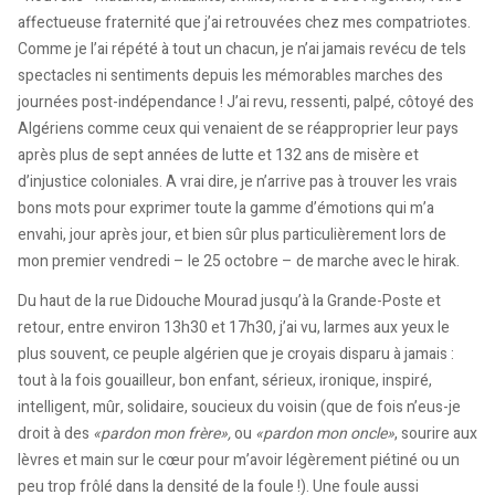
affectueuse fraternité que j’ai retrouvées chez mes compatriotes.
Comme je l’ai répété à tout un chacun, je n’ai jamais revécu de tels
spectacles ni sentiments depuis les mémorables marches des
journées post-indépendance ! J’ai revu, ressenti, palpé, côtoyé des
Algériens comme ceux qui venaient de se réapproprier leur pays
après plus de sept années de lutte et 132 ans de misère et
d’injustice coloniales. A vrai dire, je n’arrive pas à trouver les vrais
bons mots pour exprimer toute la gamme d’émotions qui m’a
envahi, jour après jour, et bien sûr plus particulièrement lors de
mon premier vendredi – le 25 octobre – de marche avec le hirak.
Du haut de la rue Didouche Mourad jusqu’à la Grande-Poste et
retour, entre environ 13h30 et 17h30, j’ai vu, larmes aux yeux le
plus souvent, ce peuple algérien que je croyais disparu à jamais :
tout à la fois gouailleur, bon enfant, sérieux, ironique, inspiré,
intelligent, mûr, solidaire, soucieux du voisin (que de fois n’eus-je
droit à des
«pardon mon frère»,
ou
«pardon mon oncle»
, sourire aux
lèvres et main sur le cœur pour m’avoir légèrement piétiné ou un
peu trop frôlé dans la densité de la foule !). Une foule aussi