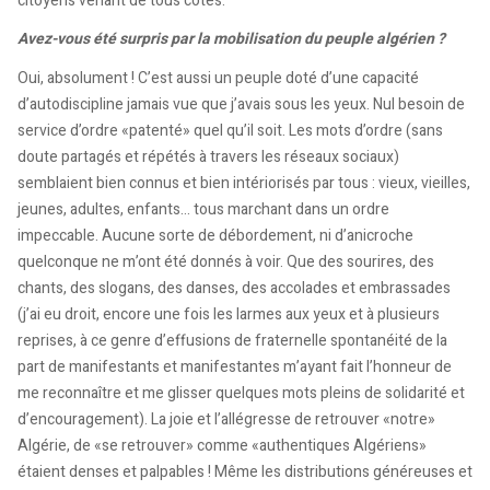
citoyens venant de tous côtés.
Avez-vous été surpris par la mobilisation du peuple algérien ?
Oui, absolument ! C’est aussi un peuple doté d’une capacité
d’autodiscipline jamais vue que j’avais sous les yeux. Nul besoin de
service d’ordre «patenté» quel qu’il soit. Les mots d’ordre (sans
doute partagés et répétés à travers les réseaux sociaux)
semblaient bien connus et bien intériorisés par tous : vieux, vieilles,
jeunes, adultes, enfants… tous marchant dans un ordre
impeccable. Aucune sorte de débordement, ni d’anicroche
quelconque ne m’ont été donnés à voir. Que des sourires, des
chants, des slogans, des danses, des accolades et embrassades
(j’ai eu droit, encore une fois les larmes aux yeux et à plusieurs
reprises, à ce genre d’effusions de fraternelle spontanéité de la
part de manifestants et manifestantes m’ayant fait l’honneur de
me reconnaître et me glisser quelques mots pleins de solidarité et
d’encouragement). La joie et l’allégresse de retrouver «notre»
Algérie, de «se retrouver» comme «authentiques Algériens»
étaient denses et palpables ! Même les distributions généreuses et