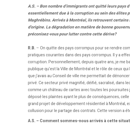
A.S. – Bon nombre d’immigrants ont quitté leurs pays d’
essentiellement due à la corruption au sein des élites po
Maghrébins. Arrivés à Montréal, ils retrouvent certains
d’origine. La dégradation en matière de bonne gouvern
préconisez-vous pour lutter contre cette dérive?
R.B.
– On quitte des pays corrompus pour se rendre comp
pratiques courantes dans des pays corrompus. Il y a eff
corruption. Personnellement, depuis quatre ans, je me bats
publique qu’est la Ville de Montréal et le rôle de ceux qui
que j’avais au Conseil de ville me permettait de dénoncer
privé. Ce secteur privé magnifié, déifié, sacralisé, dans l
comme un château de cartes avec toutes les poursuites jud
déposé les plaintes ayant le plus de conséquences, celle 
grand projet de développement résidentiel à Montréal, exa
collusion pour le partage des contrats. Cette version a ét
A.S. – Comment sommes-nous arrivés à cette situa