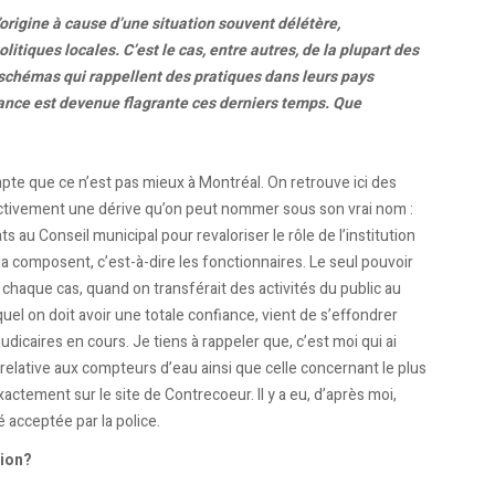
origine à cause d’une situation souvent délétère,
litiques locales. C’est le cas, entre autres, de la plupart des
 schémas qui rappellent des pratiques dans leurs pays
ance est devenue flagrante ces derniers temps. Que
te que ce n’est pas mieux à Montréal. On retrouve ici des
ectivement une dérive qu’on peut nommer sous son vrai nom :
 au Conseil municipal pour revaloriser le rôle de l’institution
 la composent, c’est-à-dire les fonctionnaires. Le seul pouvoir
 chaque cas, quand on transférait des activités du public au
equel on doit avoir une totale confiance, vient de s’effondrer
icaires en cours. Je tiens à rappeler que, c’est moi qui ai
relative aux compteurs d’eau ainsi que celle concernant le plus
ctement sur le site de Contrecoeur. Il y a eu, d’après moi,
é acceptée par la police.
tion?