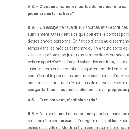
A.S. – C’est une manière inusitée de financer une 
pionniers en la matière?
R.B.
– On essaye de revenir aux sources et à l’esprit des lo
subtilement. On revient à ce que doit être le combat poli
dettes envers personne. On fait confiance au discerneme
temps dans les médias démontre qu’il y a toute sorte de 
ville, de la préparation jusqu’aux termes de référence qua
cela en appel d’offres, l’adjudication des contrats, la surve
jusqu’au dernier paiement et l’acquittement de l’entrepr
contrôlaient le processus pour qu’il soit conduit d’une m
pour nous assurer qu’il n’y aura pas de dérives de cette na
ces garde-fous. Il faut non seulement arriver propres au
A.S. – Très souvent, c’est plus ardu?
R.B.
– Non seulement nous sommes pour la nomination d’
création d’un commissaire à l’intégrité de la politique a
police de la ville de Montréal). Un commissaire bénéficia