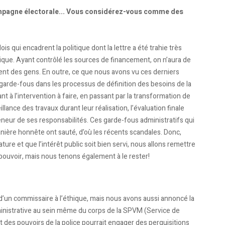
campagne électorale... Vous considérez-vous comme des
is qui encadrent la politique dont la lettre a été trahie très
tique. Ayant contrôlé les sources de financement, on n’aura de
nt des gens. En outre, ce que nous avons vu ces derniers
garde-fous dans les processus de définition des besoins de la
nt à l’intervention à faire, en passant par la transformation de
illance des travaux durant leur réalisation, l’évaluation finale
eneur de ses responsabilités. Ces garde-fous administratifs qui
anière honnête ont sauté, d’où les récents scandales. Donc,
ture et que l’intérêt public soit bien servi, nous allons remettre
 pouvoir, mais nous tenons également à le rester!
un commissaire à l’éthique, mais nous avons aussi annoncé la
dministrative au sein même du corps de la SPVM (Service de
nt des pouvoirs de la police pourrait engager des perquisitions