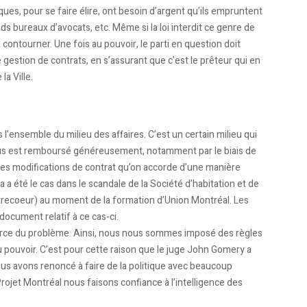
ues, pour se faire élire, ont besoin d’argent qu’ils empruntent
ds bureaux d’avocats, etc. Même si la loi interdit ce genre de
contourner. Une fois au pouvoir, le parti en question doit
gestion de contrats, en s’assurant que c’est le prêteur qui en
la Ville.
s l’ensemble du milieu des affaires. C’est un certain milieu qui
s élus est remboursé généreusement, notamment par le biais de
ar des modifications de contrat qu’on accorde d’une manière
a a été le cas dans le scandale de la Société d’habitation et de
trecoeur) au moment de la formation d’Union Montréal. Les
document relatif à ce cas-ci.
ource du problème. Ainsi, nous nous sommes imposé des règles
au pouvoir. C’est pour cette raison que le juge John Gomery a
s avons renoncé à faire de la politique avec beaucoup
rojet Montréal nous faisons confiance à l’intelligence des