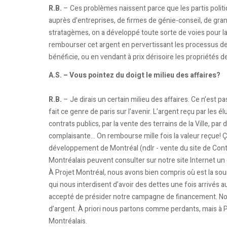
R.B.
– Ces problèmes naissent parce que les partis politiq
auprès d’entreprises, de firmes de génie-conseil, de gran
stratagèmes, on a développé toute sorte de voies pour la 
rembourser cet argent en pervertissant les processus de 
bénéficie, ou en vendant à prix dérisoire les propriétés de 
A.S. – Vous pointez du doigt le milieu des affaires?
R.B.
– Je dirais un certain milieu des affaires. Ce n’est pa
fait ce genre de paris sur l’avenir. L’argent reçu par le
contrats publics, par la vente des terrains de la Ville, p
complaisante... On rembourse mille fois la valeur reçue! Ç
développement de Montréal (ndlr - vente du site de Con
Montréalais peuvent consulter sur notre site Internet un 
À Projet Montréal, nous avons bien compris où est la s
qui nous interdisent d’avoir des dettes une fois arrivés 
accepté de présider notre campagne de financement. Nou
d’argent. À priori nous partons comme perdants, mais à P
Montréalais.