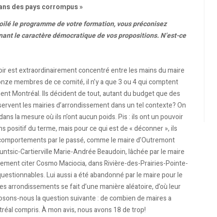
dans des pays corrompus »
oilé le programme de votre formation, vous préconisez
gnant le caractère démocratique de vos propositions. N’est-ce
voir est extraordinairement concentré entre les mains du maire
onze membres de ce comité, il n’y a que 3 ou 4 qui comptent
ment Montréal. Ils décident de tout, autant du budget que des
servent les mairies d’arrondissement dans un tel contexte? On
ns la mesure où ils n’ont aucun poids. Pis : ils ont un pouvoir
ens positif du terme, mais pour ce qui est de « déconner », ils
ls comportements par le passé, comme le maire d’Outremont
untsic-Cartierville Marie-Andrée Beaudoin, lâchée par le maire
ement citer Cosmo Maciocia, dans Rivière-des-Prairies-Pointe-
stionnables. Lui aussi a été abandonné par le maire pour le
es arrondissements se fait d’une manière aléatoire, d’où leur
. Posons-nous la question suivante : de combien de maires a
ntréal compris. À mon avis, nous avons 18 de trop!