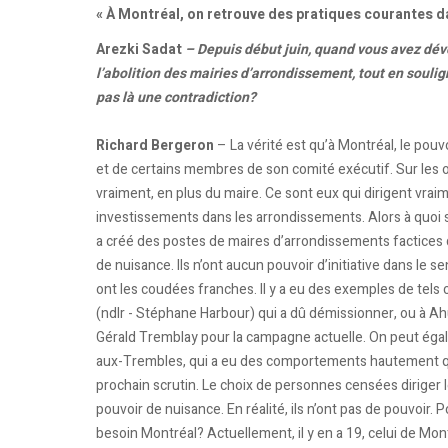
« À Montréal, on retrouve des pratiques courantes 
Arezki Sadat
– Depuis début juin, quand vous avez dév
l’abolition des mairies d’arrondissement, tout en souli
pas là une contradiction?
Richard Bergeron
– La vérité est qu’à Montréal, le pou
et de certains membres de son comité exécutif. Sur les 
vraiment, en plus du maire. Ce sont eux qui dirigent vrai
investissements dans les arrondissements. Alors à quoi 
a créé des postes de maires d’arrondissements factices da
de nuisance. Ils n’ont aucun pouvoir d’initiative dans le s
ont les coudées franches. Il y a eu des exemples de te
(ndlr - Stéphane Harbour) qui a dû démissionner, ou à Ah
Gérald Tremblay pour la campagne actuelle. On peut égal
aux-Trembles, qui a eu des comportements hautement que
prochain scrutin. Le choix de personnes censées diriger l
pouvoir de nuisance. En réalité, ils n’ont pas de pouvoir
besoin Montréal? Actuellement, il y en a 19, celui de Mo