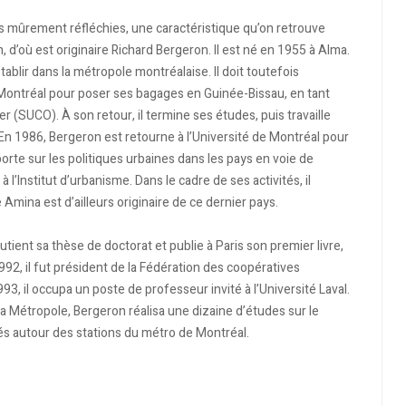
es mûrement réfléchies, une caractéristique qu’on retrouve
 d’où est originaire Richard Bergeron. Il est né en 1955 à Alma.
tablir dans la métropole montréalaise. Il doit toutefois
 Montréal pour poser ses bagages en Guinée-Bissau, en tant
r (SUCO). À son retour, il termine ses études, puis travaille
En 1986, Bergeron est retourne à l’Université de Montréal pour
te sur les politiques urbaines dans les pays en voie de
’Institut d’urbanisme. Dans le cadre de ses activités, il
Amina est d’ailleurs originaire de ce dernier pays.
utient sa thèse de doctorat et publie à Paris son premier livre,
992, il fut président de la Fédération des coopératives
93, il occupa un poste de professeur invité à l’Université Laval.
la Métropole, Bergeron réalisa une dizaine d’études sur le
s autour des stations du métro de Montréal.