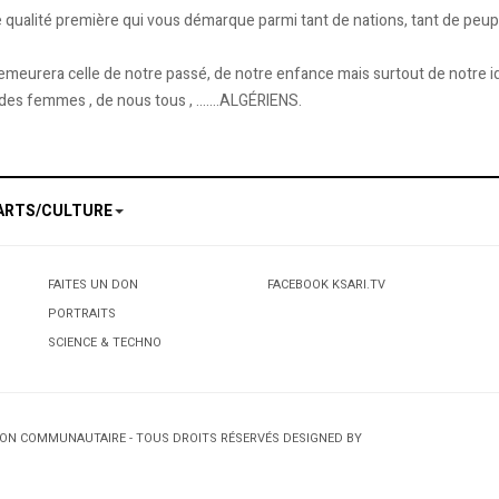
ualité première qui vous démarque parmi tant de nations, tant de peuple
 demeurera celle de notre passé, de notre enfance mais surtout de notre id
es femmes , de nous tous , .......ALGÉRIENS.
ARTS/CULTURE
FAITES UN DON
FACEBOOK KSARI.TV
PORTRAITS
SCIENCE & TECHNO
TION COMMUNAUTAIRE - TOUS DROITS RÉSERVÉS DESIGNED BY