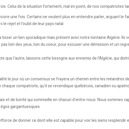
 fois. Celui de la situation fortement, mal en point, de nos compatriotes t
core une fois. Certains ne veulent plus en entendre parler, arguant le f
le rejet et l'oubli de leur pays natal.
t à tisser un lien sporadique mais présent avec notre lointaine Algérie. Il
t-on pas loin des yeux, loin du coeur, pour excuser une démission et un 
e que l'autre; laissons cette besogne aux ennemis de l'Algérie, qui distri
ité le jour où un consensus se frayera un chemin entre les méandres de 
 de chaque compatriote, qu'il se revendique québécois, canadien ou apatri
e paix et de bonté qui sommeille en chacun d'entre-nous. Nous sommes ca
ns nos égos gargantuesques.
force de donner ce dont elle est capable pour voir les siens resplendir e