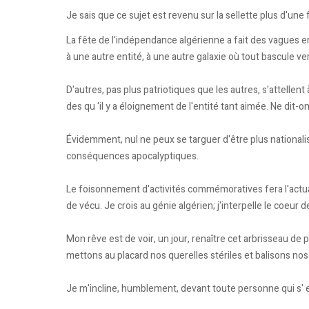
Je sais que ce sujet est revenu sur la sellette plus d'une
La fête de l'indépendance algérienne a fait des vagues en
à une autre entité, à une autre galaxie où tout bascule vers 
D'autres, pas plus patriotiques que les autres, s'attellen
des qu 'il y a éloignement de l'entité tant aimée. Ne di
Évidemment, nul ne peux se targuer d'être plus nationalist
conséquences apocalyptiques.
Le foisonnement d'activités commémoratives fera l'actual
de vécu. Je crois au génie algérien; j'interpelle le coeur
Mon rêve est de voir, un jour, renaître cet arbrisseau d
mettons au placard nos querelles stériles et baliso
Je m'incline, humblement, devant toute personne qui s' ef