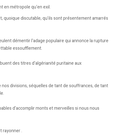
ant en métropole qu'en exil.
ait, quoique discutable, qu'ils sont présentement amarrés
s veulent démentir l'adage populaire qui annonce la rupture
regrettable essoufflement.
buent des titres d'algérianité puritaine aux
nos divisions, séquelles de tant de souffrances, de tant
de.
pables d'accomplir monts et merveilles si nous nous
t rayonner .