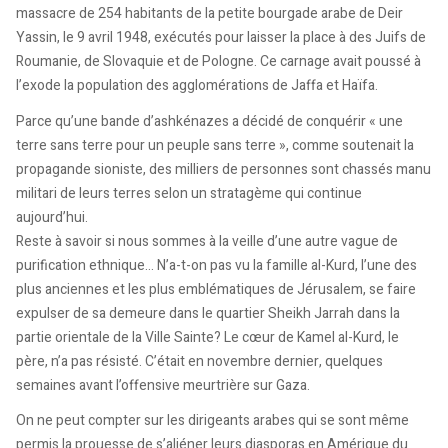
massacre de 254 habitants de la petite bourgade arabe de Deir
Yassin, le 9 avril 1948, exécutés pour laisser la place à des Juifs de
Roumanie, de Slovaquie et de Pologne. Ce carnage avait poussé à
l’exode la population des agglomérations de Jaffa et Haïfa.
Parce qu’une bande d’ashkénazes a décidé de conquérir « une
terre sans terre pour un peuple sans terre », comme soutenait la
propagande sioniste, des milliers de personnes sont chassés manu
militari de leurs terres selon un stratagème qui continue
aujourd’hui.
Reste à savoir si nous sommes à la veille d’une autre vague de
purification ethnique… N’a-t-on pas vu la famille al-Kurd, l’une des
plus anciennes et les plus emblématiques de Jérusalem, se faire
expulser de sa demeure dans le quartier Sheikh Jarrah dans la
partie orientale de la Ville Sainte? Le cœur de Kamel al-Kurd, le
père, n’a pas résisté. C’était en novembre dernier, quelques
semaines avant l’offensive meurtrière sur Gaza.
On ne peut compter sur les dirigeants arabes qui se sont même
permis la prouesse de s’aliéner leurs diasporas en Amérique du