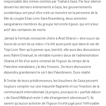
responsable des crimes commis par Tsahal à Gaza. Par leur silence
devant les derniers évènements à Gaza, les gouvernements
occidentaux ont peut-être créé un monstre en la personne de la
fille du couple Eitan Livni-Sara Rosenberg, deux sionistes
sanguinaires membres du groupe terroriste Irgoun, qui ont à leur
actif des centaines de morts.
Jamais la formule consacrée chère à Ariel Sharon «
être nourri de
haine de ce lait de sa mère
» n’a été aussi juste que dans le cas de
Tsipi Livni. Rien qu’à penser que, bientôt, elle aura des discussions
avec Rahm Emanuel, le véritable numéro deux de l’administration
Obama et fils d’un autre criminel de l’Irgoun du temps de la
Palestine mandataire, j’ai des frissons…De leurs discussions
dépendra grandement le sort des Palestiniens. Dure réalité.
À l’instar de leurs prédécesseurs, les bouchers de Gaza peuvent
toujours compter sur une impunité flagrante et sur l’inaction de la
communauté internationale (à propos, pourquoi la «
perfide Albion
» de David Miliband reste-t-elle étrangement silencieuse?). Ils
savent qu’aucun activiste de l’Irgoun n’a été jugé pour l’effroyable