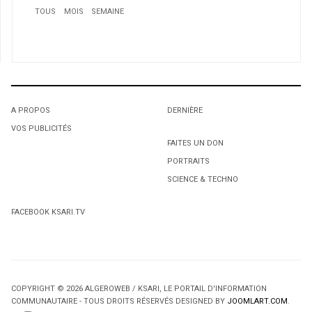
TOUS
MOIS
SEMAINE
1
Un pas de plus vers la Lune
A PROPOS
DERNIÈRE
VOS PUBLICITÉS
1
1
FAITES UN DON
PORTRAITS
L'octroi accidentel du Gant Court.
L'octroi accidentel du Gant Court.
SCIENCE & TECHNO
2
Rumor: Toronto FC chasing Algerian international
FACEBOOK KSARI.TV
playmaker Sofiane Hann
3
Hafid Derradji se paie l’Egypte
4
COPYRIGHT © 2026 ALGEROWEB / KSARI, LE PORTAIL D'INFORMATION
Le site de l'ENTV hacké après le match Algerie-Egypte
COMMUNAUTAIRE - TOUS DROITS RÉSERVÉS DESIGNED BY
JOOMLART.COM
.