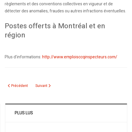
règlements et des conventions collectives en vigueur et de
détecter des anomalies, fraudes ou autres infractions éventuelles.
Postes offerts à Montréal et en
région
Plus d'informations:
http://www.emploisccqinspecteurs.com/
Article précédent : Emploi MESRS en Algerie
Article suivant : Emplois au recensement
Précédent
Suivant
PLUS LUS