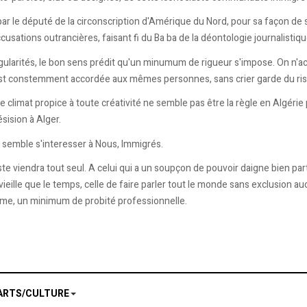
par le député de la circonscription d'Amérique du Nord, pour sa façon de
sations outrancières, faisant fi du Ba ba de la déontologie journalistiqu
gularités, le bon sens prédit qu'un minumum de rigueur s'impose. On n'acc
st constemment accordée aux mêmes personnes, sans crier garde du risqu
car le climat propice à toute créativité ne semble pas être la règle en Al
ésision à Alger.
n semble s'interesser à Nous, Immigrés.
e viendra tout seul. A celui qui a un soupçon de pouvoir daigne bien par
vieille que le temps, celle de faire parler tout le monde sans exclusion 
me, un minimum de probité professionnelle.
ARTS/CULTURE