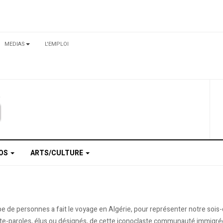
MEDIAS
L'EMPLOI
TOS
ARTS/CULTURE
 de personnes a fait le voyage en Algérie, pour représenter notre sois
porte-paroles, élus ou désignés, de cette iconoclaste communauté immigrée