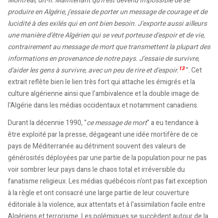
Montréal, dit-il. Maintenant qu'il est devenu impossible de se
produire en Algérie, j'essaie de porter un message de courage et de
lucidité à des exilés qui en ont bien besoin. J'exporte aussi ailleurs
une manière d'être Algérien qui se veut porteuse d'espoir et de vie,
contrairement au message de mort que transmettent la plupart des
informations en provenance de notre pays. J'essaie de survivre,
13
d'aider les gens à survivre, avec un peu de rire et d'espoir.
". Cet
extrait reflète bien le lien très fort qui attache les émigrés et la
culture algérienne ainsi que l'ambivalence et la double image de
l'Algérie dans les médias occidentaux et notamment canadiens.
Durant la décennie 1990, "
ce message de mort
" a eu tendance à
être exploité par la presse, dégageant une idée mortifère de ce
pays de Méditerranée au détriment souvent des valeurs de
générosités déployées par une partie de la population pour ne pas
voir sombrer leur pays dans le chaos total et irréversible du
fanatisme religieux. Les médias québécois n'ont pas fait exception
à la règle et ont consacré une large partie de leur couverture
éditoriale à la violence, aux attentats et à l'assimilation facile entre
Algériens et terrorisme. Les polémiques se succèdent autour de la