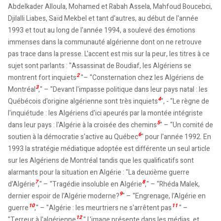
Abdelkader Alloula, Mohamed et Rabah Assela, Mahfoud Boucebci,
Djilalli Liabes, Saïd Mekbel et tant d'autres, au début de l'année
1993 et tout au long de l'année 1994, a soulevé des émotions
immenses dans la communauté algérienne dont on ne retrouve
pas trace dans la presse. L'accent est mis sur la peur, les titres à ce
sujet sont parlants : "Assassinat de Boudiaf, les Algériens se
2
montrent fort inquiets
"– "Consternation chez les Algériens de
3
Montréal
," – "Devant l'impasse politique dans leur pays natal : les
4
Québécois d'origine algérienne sont très inquiets
", - "Le règne de
l'inquiétude : les Algériens d'ici apeurés par la montée intégriste
5
dans leur pays : l'Algérie à la croisée des chemins
" – "Un comité de
6
soutien à la démocratie s'active au Québec
" pour l'année 1992. En
1993 la stratégie médiatique adoptée est différente un seul article
sur les Algériens de Montréal tandis que les qualificatifs sont
alarmants pour la situation en Algérie : "La deuxième guerre
7
8
d'Algérie
," – "Tragédie insoluble en Algérie
," – "Rhéda Malek,
9
dernier espoir de l'Algérie moderne?
" – "Engrenage, l'Algérie en
10
11
guerre
," – "Algérie : les meurtriers ne s'arrêtent pas
" –
12
"Terreur à l'algérienne
." L'image présente dans les médias, et