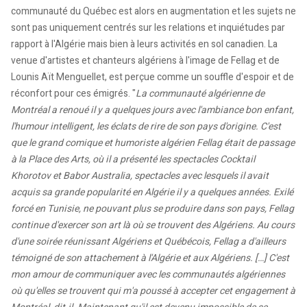
communauté du Québec est alors en augmentation et les sujets ne
sont pas uniquement centrés sur les relations et inquiétudes par
rapport à l'Algérie mais bien à leurs activités en sol canadien. La
venue d'artistes et chanteurs algériens à l'image de Fellag et de
Lounis Aït Menguellet, est perçue comme un souffle d'espoir et de
réconfort pour ces émigrés. "
La communauté algérienne de
Montréal a renoué il y a quelques jours avec l'ambiance bon enfant,
l'humour intelligent, les éclats de rire de son pays d'origine. C'est
que le grand comique et humoriste algérien Fellag était de passage
à la Place des Arts, où il a présenté les spectacles Cocktail
Khorotov et Babor Australia, spectacles avec lesquels il avait
acquis sa grande popularité en Algérie il y a quelques années. Exilé
forcé en Tunisie, ne pouvant plus se produire dans son pays, Fellag
continue d'exercer son art là où se trouvent des Algériens. Au cours
d'une soirée réunissant Algériens et Québécois, Fellag a d'ailleurs
témoigné de son attachement à l'Algérie et aux Algériens. […] C'est
mon amour de communiquer avec les communautés algériennes
où qu'elles se trouvent qui m'a poussé à accepter cet engagement à