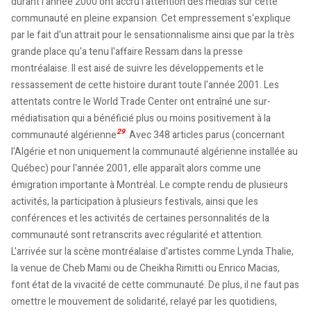
durant l'année 2000 ont accru l'attention des médias sur cette
communauté en pleine expansion. Cet empressement s'explique
par le fait d'un attrait pour le sensationnalisme ainsi que par la très
grande place qu'a tenu l'affaire Ressam dans la presse
montréalaise. Il est aisé de suivre les développements et le
ressassement de cette histoire durant toute l'année 2001. Les
attentats contre le World Trade Center ont entraîné une sur-
médiatisation qui a bénéficié plus ou moins positivement à la
29
communauté algérienne
. Avec 348 articles parus (concernant
l'Algérie et non uniquement la communauté algérienne installée au
Québec) pour l'année 2001, elle apparaît alors comme une
émigration importante à Montréal. Le compte rendu de plusieurs
activités, la participation à plusieurs festivals, ainsi que les
conférences et les activités de certaines personnalités de la
communauté sont retranscrits avec régularité et attention.
L'arrivée sur la scène montréalaise d'artistes comme Lynda Thalie,
la venue de Cheb Mami ou de Cheikha Rimitti ou Enrico Macias,
font état de la vivacité de cette communauté. De plus, il ne faut pas
omettre le mouvement de solidarité, relayé par les quotidiens,