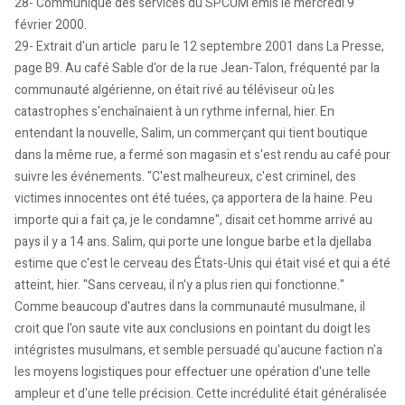
28- Communiqué des services du SPCUM émis le mercredi 9
février 2000.
29- Extrait d'un article paru le 12 septembre 2001 dans La Presse,
page B9. Au café Sable d'or de la rue Jean-Talon, fréquenté par la
communauté algérienne, on était rivé au téléviseur où les
catastrophes s'enchaînaient à un rythme infernal, hier. En
entendant la nouvelle, Salim, un commerçant qui tient boutique
dans la même rue, a fermé son magasin et s'est rendu au café pour
suivre les événements. "C'est malheureux, c'est criminel, des
victimes innocentes ont été tuées, ça apportera de la haine. Peu
importe qui a fait ça, je le condamne", disait cet homme arrivé au
pays il y a 14 ans. Salim, qui porte une longue barbe et la djellaba
estime que c'est le cerveau des États-Unis qui était visé et qui a été
atteint, hier. "Sans cerveau, il n'y a plus rien qui fonctionne."
Comme beaucoup d'autres dans la communauté musulmane, il
croit que l'on saute vite aux conclusions en pointant du doigt les
intégristes musulmans, et semble persuadé qu'aucune faction n'a
les moyens logistiques pour effectuer une opération d'une telle
ampleur et d'une telle précision. Cette incrédulité était généralisée