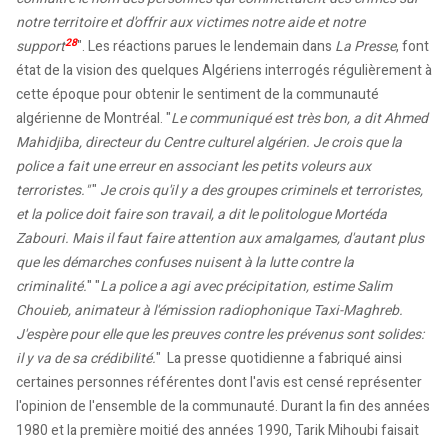
notre territoire et d'offrir aux victimes notre aide et notre
28
support
". Les réactions parues le lendemain dans
La Presse
, font
état de la vision des quelques Algériens interrogés régulièrement à
cette époque pour obtenir le sentiment de la communauté
algérienne de Montréal. "
Le communiqué est très bon, a dit Ahmed
Mahidjiba, directeur du Centre culturel algérien. Je crois que la
police a fait une erreur en associant les petits voleurs aux
terroristes."
"
Je crois qu'il y a des groupes criminels et terroristes,
et la police doit faire son travail, a dit le politologue Mortéda
Zabouri. Mais il faut faire attention aux amalgames, d'autant plus
que les démarches confuses nuisent à la lutte contre la
criminalité.
" "
La police a agi avec précipitation, estime Salim
Chouieb, animateur à l'émission radiophonique Taxi-Maghreb.
J'espère pour elle que les preuves contre les prévenus sont solides:
il y va de sa crédibilité.
" La presse quotidienne a fabriqué ainsi
certaines personnes référentes dont l'avis est censé représenter
l'opinion de l'ensemble de la communauté. Durant la fin des années
1980 et la première moitié des années 1990, Tarik Mihoubi faisait