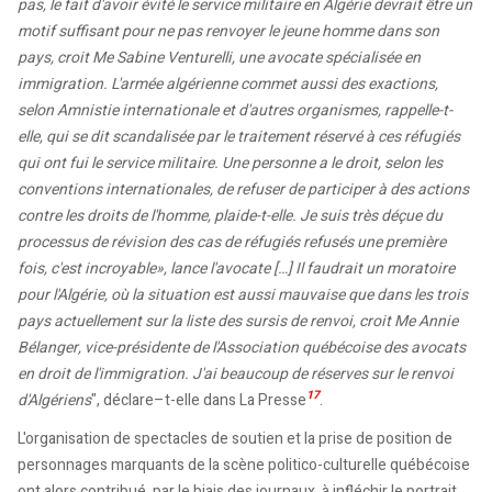
pas, le fait d'avoir évité le service militaire en Algérie devrait être un
motif suffisant pour ne pas renvoyer le jeune homme dans son
pays, croit Me Sabine Venturelli, une avocate spécialisée en
immigration. L'armée algérienne commet aussi des exactions,
selon Amnistie internationale et d'autres organismes, rappelle-t-
elle, qui se dit scandalisée par le traitement réservé à ces réfugiés
qui ont fui le service militaire. Une personne a le droit, selon les
conventions internationales, de refuser de participer à des actions
contre les droits de l'homme, plaide-t-elle. Je suis très déçue du
processus de révision des cas de réfugiés refusés une première
fois, c'est incroyable», lance l'avocate […] Il faudrait un moratoire
pour l'Algérie, où la situation est aussi mauvaise que dans les trois
pays actuellement sur la liste des sursis de renvoi, croit Me Annie
Bélanger, vice-présidente de l'Association québécoise des avocats
en droit de l'immigration. J'ai beaucoup de réserves sur le renvoi
17
d'Algériens
", déclare–t-elle dans La Presse
.
L'organisation de spectacles de soutien et la prise de position de
personnages marquants de la scène politico-culturelle québécoise
ont alors contribué, par le biais des journaux, à infléchir le portrait