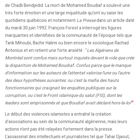
de Chadli Bendjedid. La mort de Mohamed Boudiaf a soulevé une
très forte émotion et une large inquiétude qu'ont su saisir les
quotidiens québécois et notamment
La Presse
dans un article daté
du mardi 30 juin 1992. François Forest a interrogé les figures
marquantes et identifiées de la communauté de l'époque tels que
Tarik Mihoubi, Bachir Halimi ou bien encore le sociologue Rachad
Antonius et en retient une forte anxiété : "
Les Algériens de
Montréal sont confus mais surtout inquiets devant le vide que crée
la disparition de Mohamed Boudiaf. Confus parce que le manque
d'information sur les auteurs de l'attentat valorise l'une ou l'autre
des deux hypothèses suivantes: ou c'est la mafia des hauts
fonctionnaires qui craignait les enquêtes publiques sur la
corruption, ou c'est le Front islamique du salut (FIS), dont les
1
leaders sont emprisonnés et que Boudiaf avait déclaré hors-la-loi
".
Le début des violences islamistes a entraîné la création
d'associations au sein de la communauté algérienne, mais leurs
actions n'ont pas été relayées fortement dans la presse.
L'assassinat des intellectuels et journalistes tel que Tahar Djaout,