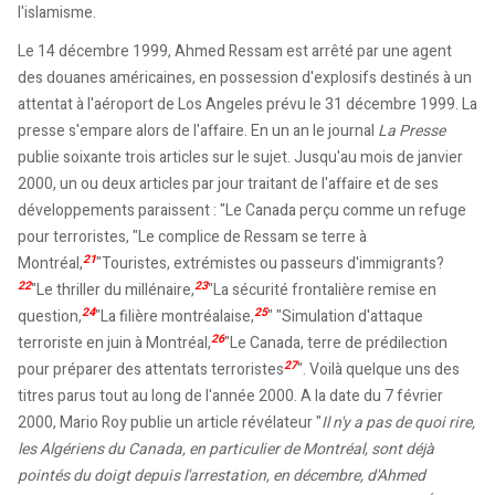
l'islamisme.
Le 14 décembre 1999, Ahmed Ressam est arrêté par une agent
des douanes américaines, en possession d'explosifs destinés à un
attentat à l'aéroport de Los Angeles prévu le 31 décembre 1999. La
presse s'empare alors de l'affaire. En un an le journal
La Presse
publie soixante trois articles sur le sujet. Jusqu'au mois de janvier
2000, un ou deux articles par jour traitant de l'affaire et de ses
développements paraissent : "Le Canada perçu comme un refuge
pour terroristes, "Le complice de Ressam se terre à
21
Montréal,
"Touristes, extrémistes ou passeurs d'immigrants?
22
23
"Le thriller du millénaire,
"La sécurité frontalière remise en
24
25
question,
"La filière montréalaise,
" "Simulation d'attaque
26
terroriste en juin à Montréal,
"Le Canada, terre de prédilection
27
pour préparer des attentats terroristes
". Voilà quelque uns des
titres parus tout au long de l'année 2000. A la date du 7 février
2000, Mario Roy publie un article révélateur "
Il n'y a pas de quoi rire,
les Algériens du Canada, en particulier de Montréal, sont déjà
pointés du doigt depuis l'arrestation, en décembre, d'Ahmed