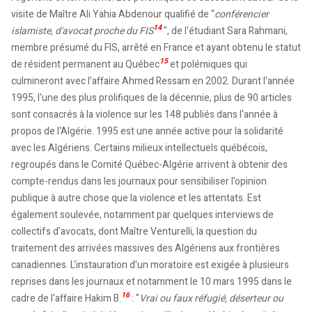
visite de Maître Ali Yahia Abdenour qualifié de "
conférencier
14
islamiste, d'avocat proche du FIS
", de l'étudiant Sara Rahmani,
membre présumé du FIS, arrêté en France et ayant obtenu le statut
15
de résident permanent au Québec
et polémiques qui
culmineront avec l'affaire Ahmed Ressam en 2002. Durant l'année
1995, l'une des plus prolifiques de la décennie, plus de 90 articles
sont consacrés à la violence sur les 148 publiés dans l'année à
propos de l'Algérie. 1995 est une année active pour la solidarité
avec les Algériens. Certains milieux intellectuels québécois,
regroupés dans le Comité Québec-Algérie arrivent à obtenir des
compte-rendus dans les journaux pour sensibiliser l'opinion
publique à autre chose que la violence et les attentats. Est
également soulevée, notamment par quelques interviews de
collectifs d'avocats, dont Maître Venturelli, la question du
traitement des arrivées massives des Algériens aux frontières
canadiennes. L'instauration d'un moratoire est exigée à plusieurs
reprises dans les journaux et notamment le 10 mars 1995 dans le
16
cadre de l'affaire Hakim B.
: "
Vrai ou faux réfugié, déserteur ou