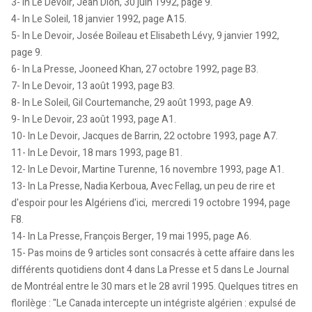
3- In Le Devoir, Jean Dion, 30 juin 1992, page 9.
4- In Le Soleil, 18 janvier 1992, page A15.
5- In Le Devoir, Josée Boileau et Elisabeth Lévy, 9 janvier 1992,
page 9.
6- In La Presse, Jooneed Khan, 27 octobre 1992, page B3.
7- In Le Devoir, 13 août 1993, page B3.
8- In Le Soleil, Gil Courtemanche, 29 août 1993, page A9.
9- In Le Devoir, 23 août 1993, page A1.
10- In Le Devoir, Jacques de Barrin, 22 octobre 1993, page A7.
11- In Le Devoir, 18 mars 1993, page B1.
12- In Le Devoir, Martine Turenne, 16 novembre 1993, page A1.
13- In La Presse, Nadia Kerboua, Avec Fellag, un peu de rire et
d'espoir pour les Algériens d'ici, mercredi 19 octobre 1994, page
F8.
14- In La Presse, François Berger, 19 mai 1995, page A6.
15- Pas moins de 9 articles sont consacrés à cette affaire dans les
différents quotidiens dont 4 dans La Presse et 5 dans Le Journal
de Montréal entre le 30 mars et le 28 avril 1995. Quelques titres en
florilège : "Le Canada intercepte un intégriste algérien : expulsé de