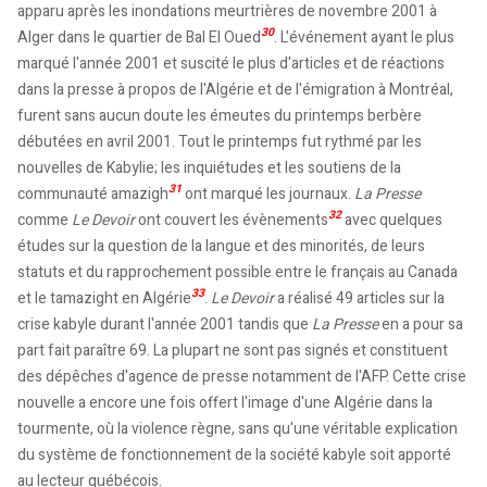
apparu après les inondations meurtrières de novembre 2001 à
30
Alger dans le quartier de Bal El Oued
. L'événement ayant le plus
marqué l'année 2001 et suscité le plus d'articles et de réactions
dans la presse à propos de l'Algérie et de l'émigration à Montréal,
furent sans aucun doute les émeutes du printemps berbère
débutées en avril 2001. Tout le printemps fut rythmé par les
nouvelles de Kabylie; les inquiétudes et les soutiens de la
31
communauté amazigh
ont marqué les journaux.
La Presse
32
comme
Le Devoir
ont couvert les évènements
avec quelques
études sur la question de la langue et des minorités, de leurs
statuts et du rapprochement possible entre le français au Canada
33
et le tamazight en Algérie
.
Le Devoir
a réalisé 49 articles sur la
crise kabyle durant l'année 2001 tandis que
La Presse
en a pour sa
part fait paraître 69. La plupart ne sont pas signés et constituent
des dépêches d'agence de presse notamment de l'AFP. Cette crise
nouvelle a encore une fois offert l'image d'une Algérie dans la
tourmente, où la violence règne, sans qu'une véritable explication
du système de fonctionnement de la société kabyle soit apporté
au lecteur québécois.